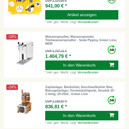
UVP 1.114,00 €
941,00 € *
Artikel anzeigen
*
inkl. ges. MwSt.
zzgl.
Versandkosten
-19%
Wassersprudler, Wasserspender,
Trinkwassersprudler - Soda Pygmy, Green Line,
NEW
UVP 1.737,11 €
1.404,79 € *
In den Warenkorb
*
inkl. ges. MwSt.
zzgl.
Versandkosten
-24%
Zapfanlage, Bierkühler, Durchlaufkühler Bier,
Bierzapfanlage, Trockenkühlgerät, Soudek 20 -
1-leitig, 20 l/Std , Green Line
UVP 1.105,97 €
836,81 € *
In den Warenkorb
*
inkl. ges. MwSt.
zzgl.
Versandkosten