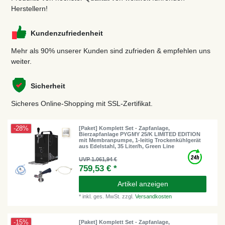
Herstellern!
Kundenzufriedenheit
Mehr als 90% unserer Kunden sind zufrieden & empfehlen uns
weiter.
Sicherheit
Sicheres Online-Shopping mit SSL-Zertifikat.
-28%
[Paket] Komplett Set - Zapfanlage,
Bierzapfanlage PYGMY 25/K LIMITED EDITION
mit Membranpumpe, 1-leitig Trockenkühlgerät
aus Edelstahl, 35 Liter/h, Green Line
UVP 1.061,94 €
759,53 € *
Artikel anzeigen
*
inkl. ges. MwSt.
zzgl.
Versandkosten
-15%
[Paket] Komplett Set - Zapfanlage,