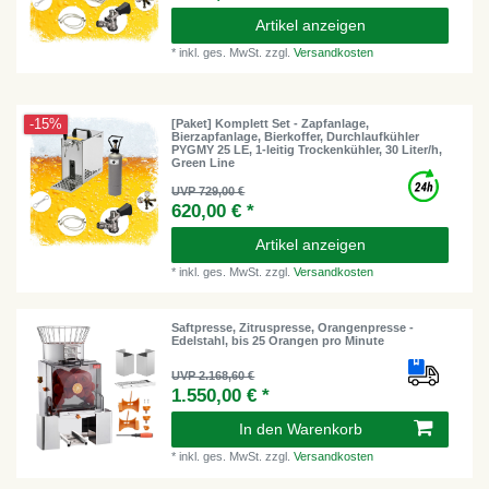
Artikel anzeigen
*
inkl. ges. MwSt.
zzgl.
Versandkosten
-15%
[Paket] Komplett Set - Zapfanlage,
Bierzapfanlage, Bierkoffer, Durchlaufkühler
PYGMY 25 LE, 1-leitig Trockenkühler, 30 Liter/h,
Green Line
UVP 729,00 €
620,00 € *
Artikel anzeigen
*
inkl. ges. MwSt.
zzgl.
Versandkosten
Saftpresse, Zitruspresse, Orangenpresse -
Edelstahl, bis 25 Orangen pro Minute
UVP 2.168,60 €
1.550,00 € *
In den Warenkorb
*
inkl. ges. MwSt.
zzgl.
Versandkosten