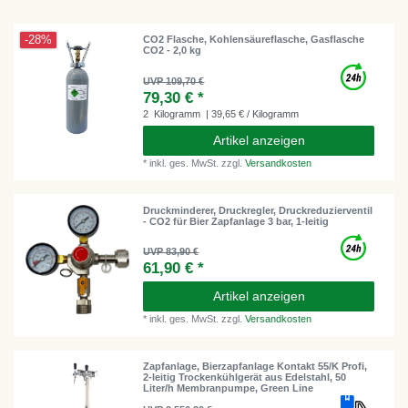
-28%
CO2 Flasche, Kohlensäureflasche, Gasflasche
CO2 - 2,0 kg
UVP 109,70 €
79,30 € *
2
Kilogramm
| 39,65 € / Kilogramm
Artikel anzeigen
*
inkl. ges. MwSt.
zzgl.
Versandkosten
Druckminderer, Druckregler, Druckreduzierventil
- CO2 für Bier Zapfanlage 3 bar, 1-leitig
UVP 83,90 €
61,90 € *
Artikel anzeigen
*
inkl. ges. MwSt.
zzgl.
Versandkosten
Zapfanlage, Bierzapfanlage Kontakt 55/K Profi,
2-leitig Trockenkühlgerät aus Edelstahl, 50
Liter/h Membranpumpe, Green Line