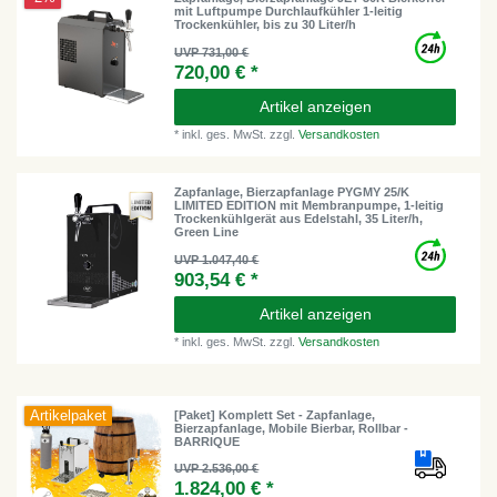
mit Luftpumpe Durchlaufkühler 1-leitig
Trockenkühler, bis zu 30 Liter/h
UVP 731,00 €
720,00 € *
Artikel anzeigen
*
inkl. ges. MwSt.
zzgl.
Versandkosten
Zapfanlage, Bierzapfanlage PYGMY 25/K
LIMITED EDITION mit Membranpumpe, 1-leitig
Trockenkühlgerät aus Edelstahl, 35 Liter/h,
Green Line
UVP 1.047,40 €
903,54 € *
Artikel anzeigen
*
inkl. ges. MwSt.
zzgl.
Versandkosten
Artikelpaket
[Paket] Komplett Set - Zapfanlage,
Bierzapfanlage, Mobile Bierbar, Rollbar -
BARRIQUE
UVP 2.536,00 €
1.824,00 € *