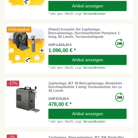
Artikel anzeigen
*
inkl. ges. MwSt.
zzgl.
Versandkosten
Artikelpaket
[Paket] Komplet Set Zapfanlage,
Bierzapfanlage, Durchlaufkühler Partyfass 1-
leitig, 60 Liter/h, Trockenkühlgerät
UVP 1.534,40 €
1.096,00 € *
Artikel anzeigen
*
inkl. ges. MwSt.
zzgl.
Versandkosten
-17%
Zapfanlage JET 30 Bierzapfanlage, Bierkühler -
Durchlaufkühler 1-leitig Trockenkühler, bis zu
35 Liter/h
UVP 573,00 €
478,00 € *
Artikel anzeigen
*
inkl. ges. MwSt.
zzgl.
Versandkosten
-2%
Zapfanlage, Bierzapfanlage JET 30K Bierkoffer