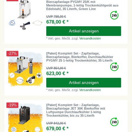
Bierzapfanlage PYGMY 25/K mit
Membranpumpe, 1-leitig Trockenkühlgerät aus
Edelstahl, 35 Liter/h, Green Line
UVP 798,00 €
678,00 € *
Artikel anzeigen
*
inkl. ges. MwSt.
zzgl.
Versandkosten
-27%
[Paket] Komplett Set - Zapfanlage,
Bierzapfanlage, Bierkoffer, Durchlaufkühler
PYGMY 25 1-leitig Trockenkühler, 35 Liter/h
UVP 854,00 €
623,00 € *
Artikel anzeigen
*
inkl. ges. MwSt.
zzgl.
Versandkosten
-19%
[Paket] Komplett Set - Zapfanlage,
Bierzapfanlage JET 30K Bierkoffer mit
Luftpumpe Durchlaufkühler 1-leitig
Trockenkühler, bis zu 35 Liter/h
UVP 842,00 €
679,00 € *