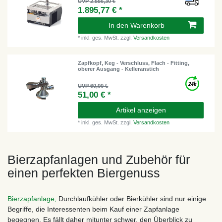
UVP 2.556,30 €
1.895,77 € *
In den Warenkorb
*
inkl. ges. MwSt.
zzgl.
Versandkosten
Zapfkopf, Keg - Verschluss, Flach - Fitting,
oberer Ausgang - Kelleranstich
UVP 60,00 €
51,00 € *
Artikel anzeigen
*
inkl. ges. MwSt.
zzgl.
Versandkosten
Bierzapfanlagen und Zubehör für
einen perfekten Biergenuss
Bierzapfanlage,
Durchlaufkühler oder Bierkühler sind nur einige
Begriffe, die Interessenten beim Kauf einer Zapfanlage
begegnen. Es fällt daher mitunter schwer, den Überblick zu