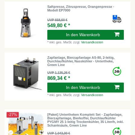
Saftpresse, Zitruspresse, Orangenpresse -
Modell EP7000
UVP 658,60 €
549,80 € *
In den Warenkorb
*
inkl. ges. MwSt.
zzgl.
Versandkosten
Zapfanlage, Bierzapfanlage AS-80, 2-leitig,
Durchlaufkühler, Nasskühler - Untertheke,
Green Line
UVP 1.135,26 €
869,34 € *
In den Warenkorb
*
inkl. ges. MwSt.
zzgl.
Versandkosten
-27%
[Paket] Untertheken Komplett Set - Zapfanlage,
Bierzapfanlage, Bierkoffer, Durchlaufkühler
PYGMY 25 1-leitig Trockenkühler, 35 Liter/h, inkl.
Schanksäule, Green Line
UVP 1.043,00 €