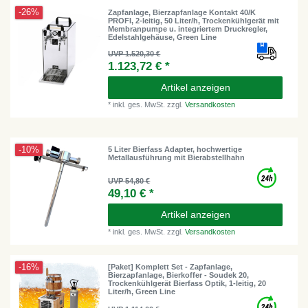
-26%
Zapfanlage, Bierzapfanlage Kontakt 40/K
PROFI, 2-leitig, 50 Liter/h, Trockenkühlgerät mit
Membranpumpe u. integriertem Druckregler,
Edelstahlgehäuse, Green Line
UVP 1.520,30 €
1.123,72 € *
Artikel anzeigen
*
inkl. ges. MwSt.
zzgl.
Versandkosten
-10%
5 Liter Bierfass Adapter, hochwertige
Metallausführung mit Bierabstellhahn
UVP 54,80 €
49,10 € *
Artikel anzeigen
*
inkl. ges. MwSt.
zzgl.
Versandkosten
-16%
[Paket] Komplett Set - Zapfanlage,
Bierzapfanlage, Bierkoffer - Soudek 20,
Trockenkühlgerät Bierfass Optik, 1-leitig, 20
Liter/h, Green Line