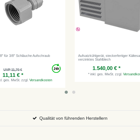
/8" für 3/8" Schläuche Aufschraub
Aufsatzkühlgerät, steckerfertiger Kältesa
verzinktes Stahlblech
1.540,00 € *
UVP 11,70 €
*
inkl. ges. MwSt.
zzgl.
Versandko
11,11 € *
kl. ges. MwSt.
zzgl.
Versandkosten
Qualität von führenden Herstellern