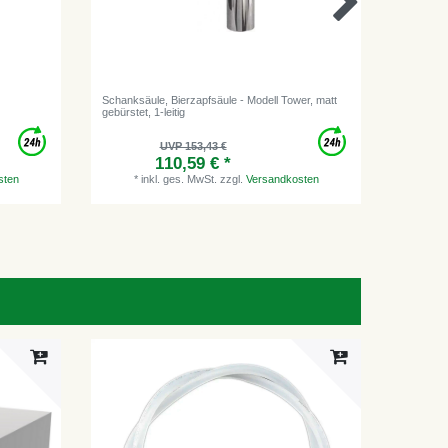
Schanksäule, Bierzapfsäule - Modell Tower, matt
Reinigun
gebürstet, 1-leitig
Kompensa
UVP 153,43 €
*
i
110,59 € *
sten
*
inkl. ges. MwSt.
zzgl.
Versandkosten