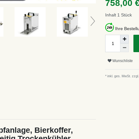
758,00 
Inhalt
1
Stück
Ihre Bestel
Wunschliste
* inkl. ges. MwSt. zzgl.
fanlage, Bierkoffer,
itig Trockenkühler,