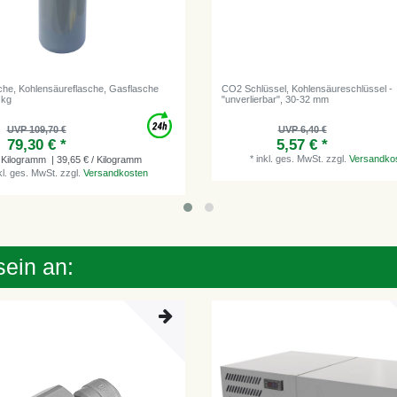
he, Kohlensäureflasche, Gasflasche
CO2 Schlüssel, Kohlensäureschlüssel -
 kg
"unverlierbar", 30-32 mm
UVP 109,70 €
UVP 6,40 €
79,30 € *
5,57 € *
*
inkl. ges. MwSt.
zzgl.
Versandko
Kilogramm
| 39,65 € / Kilogramm
kl. ges. MwSt.
zzgl.
Versandkosten
sein an: