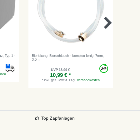
tz, Typ 1 -
Bierleitung, Bierschlauch - komplett fertig, 7mm,
Bierschla
3.0m
Getränke
UVP 13,99 €
sten
10,99 € *
*
inkl. ges. MwSt.
zzgl.
Versandkosten
*
i
Top Zapfanlagen