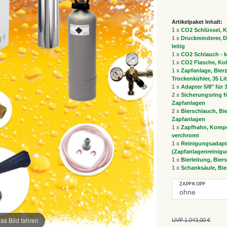
Artikelpaket Inhalt:
1 x
CO2 Schlüssel, K
1 x
Druckminderer, Dr
leitig
1 x
CO2 Schlauch - k
1 x
CO2 Flasche, Koh
1 x
Zapfanlage, Bierz
Trockenkühler, 35 Li
1 x
Adapter 5/8" für
2 x
Sicherungsring fü
Zapfanlagen
2 x
Bierschlauch, Bie
Zapfanlagen
1 x
Zapfhahn, Kompe
verchromt
1 x
Reinigungsadapt
(Zapfanlagenreinigu
1 x
Bierleitung, Bier
1 x
Schanksäule, Bier
ZAPFKOPF
as Bild fahren
UVP 1.043,00 €