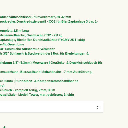
ohlensäureschlüssel - "unverlierbar", 30-32 mm
uckregler, Druckreduzierventil - CO2 für Bier Zapfanlage 3 bar, 1-
omplett, 1.5 m lang
lensäureflasche, Gasflasche CO2 - 2,0 kg
apfanlage, Bierkoffer, Durchlaufkühler PYGMY 25 1-leitig
ter/h, Green Line
 3/8" Schläuche Aufschraub Verbinder
r 3/8" Schlauch & Steckverbinder | Rot, für Bierleitungen &
rleitung 3/8" (6,3mm) Meterware | Getränke- & Druckluftschlauch für
nsatorhahn, Bierzapfhahn, Schankhahn - 7 mm Ausführung,
er 30mm | Für Kolben- & Kompensatorschankhähne
ng)
schlauch - komplett fertig, 7mm, 3.0m
zapfsäule - Modell Tower, matt gebürstet, 1-leitig