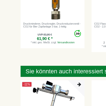
Druckminderer, Druckregler, Druckreduzierventil -
CO2 Flasc
CO2 für Bier Zapfanlage 3 bar, 1-leitig
CO2 - 2,0
UVP 83,90 €
61,90 € *
*
inkl. ges. MwSt.
zzgl.
Versandkosten
2
*
in
Sie könnten auch interessiert 
-11%