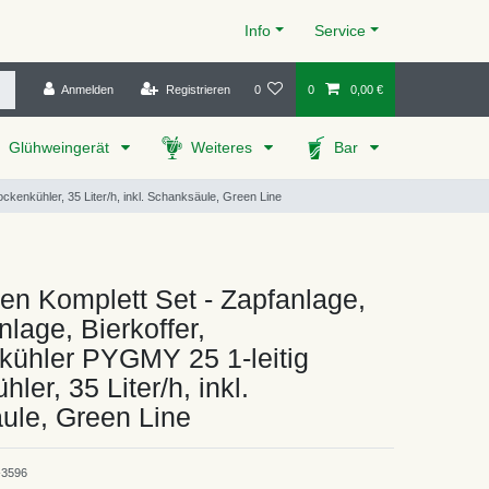
Info
Service
Anmelden
Registrieren
0
0
0,00 €
Glühweingerät
Weiteres
Bar
ckenkühler, 35 Liter/h, inkl. Schanksäule, Green Line
en Komplett Set - Zapfanlage,
nlage, Bierkoffer,
kühler PYGMY 25 1-leitig
ler, 35 Liter/h, inkl.
ule, Green Line
3596