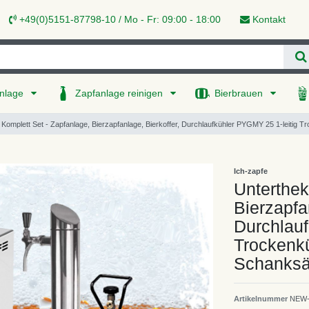
+49(0)5151-87798-10 / Mo - Fr: 09:00 - 18:00
Kontakt
nlage
Zapfanlage reinigen
Bierbrauen
Komplett Set - Zapfanlage, Bierzapfanlage, Bierkoffer, Durchlaufkühler PYGMY 25 1-leitig Tro
Ich-zapfe
Unterthek
Bierzapfa
Durchlauf
Trockenküh
Schanksä
Artikelnummer
NEW-