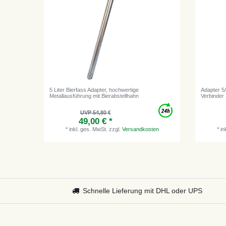
5 Liter Bierfass Adapter, hochwertige
Adapter 5
Metallausführung mit Bierabstellhahn
Verbinder
UVP 54,80 €
49,00 € *
*
inkl. ges. MwSt.
zzgl.
Versandkosten
*
in
Schnelle Lieferung mit DHL oder UPS