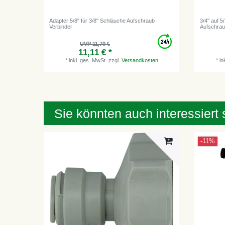
Adapter 5/8" für 3/8" Schläuche Aufschraub
3/4" auf 5
Verbinder
Aufschraub
UVP 11,70 €
11,11 € *
*
inkl. ges. MwSt.
zzgl.
Versandkosten
*
in
Sie könnten auch interessiert 
-11%