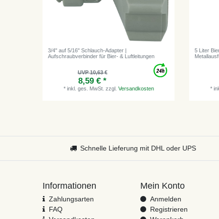
3/4" auf 5/16" Schlauch-Adapter |
5 Liter Bi
Aufschraubverbinder für Bier- & Luftleitungen
Metallausf
UVP 10,63 €
8,59 € *
*
inkl. ges. MwSt.
zzgl.
Versandkosten
*
in
Schnelle Lieferung mit DHL oder UPS
Informationen
Mein Konto
Zahlungsarten
Anmelden
FAQ
Registrieren