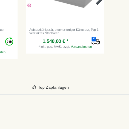
aub
Aufsatzkühlgerät, steckerfertiger Kältesatz, Typ 1 -
[Paket] B
verzinktes Stahlblech
und 5/8"
1.540,00 € *
*
inkl. ges. MwSt.
zzgl.
Versandkosten
sten
*
i
Top Zapfanlagen