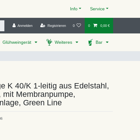
Info
Service
Anmelden
Registrieren
0
0
0,00 €
Glühweingerät
Weiteres
Bar
e K 40/K 1-leitig aus Edelstahl,
h, mit Membranpumpe,
nlage, Green Line
86