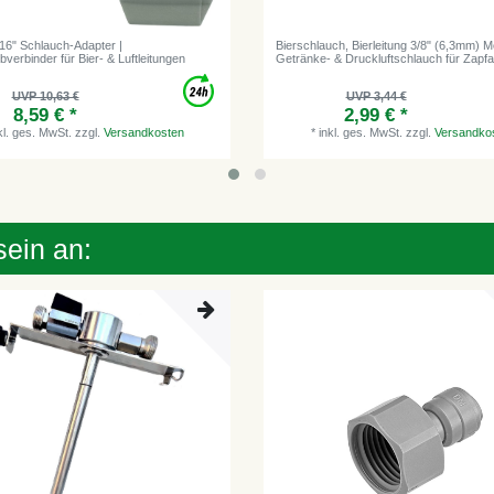
/16" Schlauch-Adapter |
Bierschlauch, Bierleitung 3/8" (6,3mm) M
verbinder für Bier- & Luftleitungen
Getränke- & Druckluftschlauch für Zapf
UVP 10,63 €
UVP 3,44 €
8,59 € *
2,99 € *
kl. ges. MwSt.
zzgl.
Versandkosten
*
inkl. ges. MwSt.
zzgl.
Versandko
sein an: