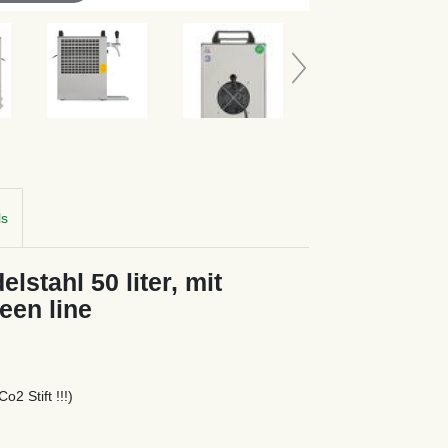
ls
elstahl 50 liter, mit
en line
2 Stift !!!)