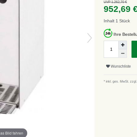
UVP 1.262,70 €
952,69 
Inhalt
1
Stück
Ihre Bestel
Wunschliste
* inkl. ges. MwSt. zzgl.
as Bild fahren