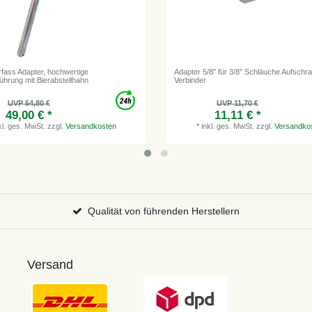
erfass Adapter, hochwertige
Adapter 5/8" für 3/8" Schläuche Aufschr
ührung mit Bierabstellhahn
Verbinder
UVP 54,80 €
UVP 11,70 €
49,00 € *
11,11 € *
kl. ges. MwSt.
zzgl.
Versandkosten
*
inkl. ges. MwSt.
zzgl.
Versandko
Qualität von führenden Herstellern
Versand