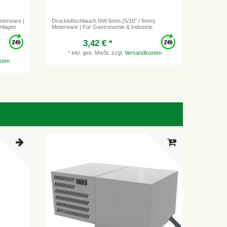
eterware |
Druckluftschlauch NW 6mm (5/16" / 8mm)
Sicherung
anlagen
Meterware | Für Gastronomie & Industrie
| Rot, fü
3,42 € *
*
inkl. ges. MwSt.
zzgl.
Versandkosten
*
i
sten
Artikel