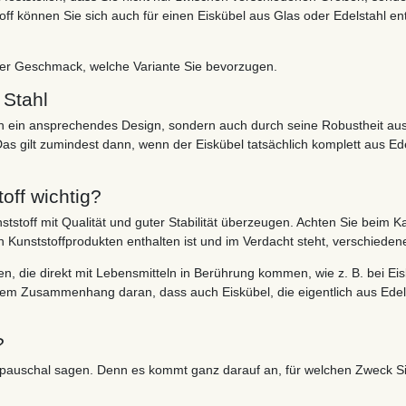
f können Sie sich auch für einen Eiskübel aus Glas oder Edelstahl ent
cher Geschmack, welche Variante Sie bevorzugen.
 Stahl
rch ein ansprechendes Design, sondern auch durch seine Robustheit au
Das gilt zumindest dann, wenn der Eiskübel tatsächlich komplett aus Ede
off wichtig?
tstoff mit Qualität und guter Stabilität überzeugen. Achten Sie beim K
len Kunststoffprodukten enthalten ist und im Verdacht steht, verschied
ten, die direkt mit Lebensmitteln in Berührung kommen, wie z. B. bei E
sem Zusammenhang daran, dass auch Eiskübel, die eigentlich aus Edels
?
cht pauschal sagen. Denn es kommt ganz darauf an, für welchen Zweck Si