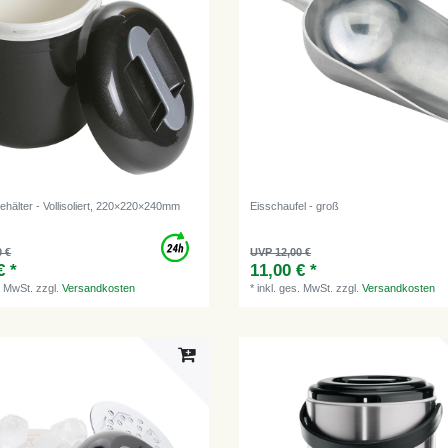
ehälter - Vollisoliert, 220×220×240mm
Eisschaufel - groß
0 €
UVP 12,00 €
€ *
11,00 € *
. MwSt.
zzgl.
Versandkosten
*
inkl. ges. MwSt.
zzgl.
Versandkosten