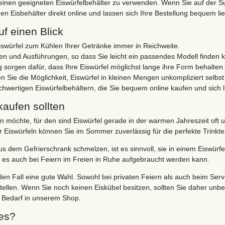
e, einen geeigneten Eiswürfelbehälter zu verwenden. Wenn Sie auf der 
 Eisbehälter direkt online und lassen sich Ihre Bestellung bequem lie
uf einen Blick
swürfel zum Kühlen Ihrer Getränke immer in Reichweite.
ßen und Ausführungen, so dass Sie leicht ein passendes Modell finden 
g sorgen dafür, dass Ihre Eiswürfel möglichst lange ihre Form behalten.
 Sie die Möglichkeit, Eiswürfel in kleinen Mengen unkompliziert selbst
hwertigen Eiswürfelbehältern, die Sie bequem online kaufen und sich l
kaufen sollten
n möchte, für den sind Eiswürfel gerade in der warmen Jahreszeit oft
ar Eiswürfeln können Sie im Sommer zuverlässig für die perfekte Trinkt
us dem Gefrierschrank schmelzen, ist es sinnvoll, sie in einem Eiswür
ass es auch bei Feiern im Freien in Ruhe aufgebraucht werden kann.
jeden Fall eine gute Wahl. Sowohl bei privaten Feiern als auch beim Se
stellen. Wenn Sie noch keinen Eiskübel besitzen, sollten Sie daher un
i Bedarf in unserem Shop.
 es?