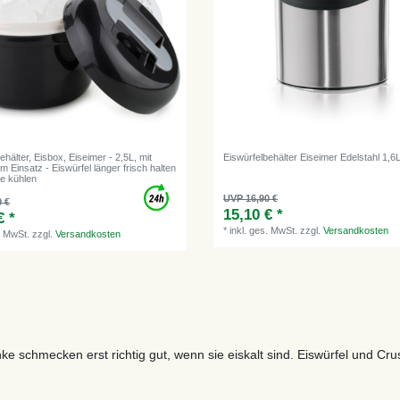
ehälter, Eisbox, Eiseimer - 2,5L, mit
Eiswürfelbehälter Eiseimer Edelstahl 1,6
em Einsatz - Eiswürfel länger frisch halten
e kühlen
UVP 16,90 €
0 €
15,10 € *
€ *
*
inkl. ges. MwSt.
zzgl.
Versandkosten
. MwSt.
zzgl.
Versandkosten
ke schmecken erst richtig gut, wenn sie eiskalt sind. Eiswürfel und Cru