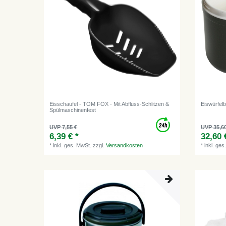
Eisschaufel - TOM FOX - Mit Abfluss-Schlitzen &
Eiswürfelb
Spülmaschinenfest
UVP 7,55 €
UVP 35,6
6,39 € *
32,60 
*
inkl. ges. MwSt.
zzgl.
Versandkosten
*
inkl. ges