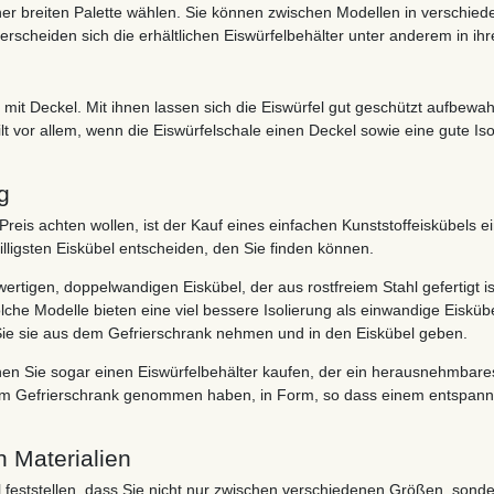
ner breiten Palette wählen. Sie können zwischen Modellen in verschi
rscheiden sich die erhältlichen Eiswürfelbehälter unter anderem in ihr
 mit Deckel. Mit ihnen lassen sich die Eiswürfel gut geschützt aufbewa
lt vor allem, wenn die Eiswürfelschale einen Deckel sowie eine gute 
g
 Preis achten wollen, ist der Kauf eines einfachen Kunststoffeiskübels
 billigsten Eiskübel entscheiden, den Sie finden können.
ertigen, doppelwandigen Eiskübel, der aus rostfreiem Stahl gefertigt is
olche Modelle bieten eine viel bessere Isolierung als einwandige Eisküb
 Sie sie aus dem Gefrierschrank nehmen und in den Eiskübel geben.
nen Sie sogar einen Eiswürfelbehälter kaufen, der ein herausnehmbares
em Gefrierschrank genommen haben, in Form, so dass einem entspannt
n Materialien
 feststellen, dass Sie nicht nur zwischen verschiedenen Größen, son