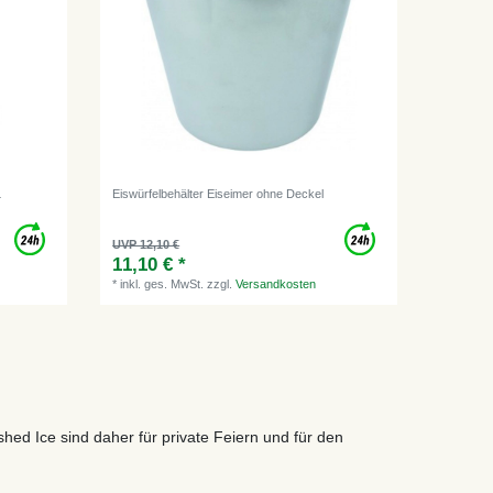
L
Eiswürfelbehälter Eiseimer ohne Deckel
UVP 12,10 €
11,10 € *
*
inkl. ges. MwSt.
zzgl.
Versandkosten
shed Ice sind daher für private Feiern und für den