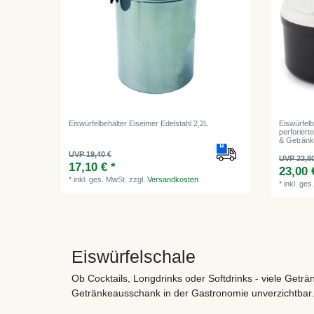
Eiswürfelbehälter Eiseimer Edelstahl 2,2L
Eiswürfelb
perforiert
& Getränk
UVP 19,40 €
UVP 23,8
17,10 € *
23,00 
*
inkl. ges. MwSt.
zzgl.
Versandkosten
*
inkl. ges
Eiswürfelschale
Ob Cocktails, Longdrinks oder Softdrinks - viele Geträn
Getränkeausschank in der Gastronomie unverzichtbar.