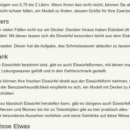
ögen von 0,75 bis 2 Litern. Wenn Ihnen das nicht reicht, können Sie 
 nicht schwer fallen, ein Modell zu finden, dessen Größe für Ihre Zwecke 
ters
 vielen Fällen nicht nur ein Deckel. Darüber hinaus haben Eiskübel oft 
ahl. Mit dieser lassen sich die Eiswürfel besonders leicht aus dem Eis
stattet. Dieser hat die Aufgabe, das Schmelzwasser ablaufen zu lassen
ank
 Eiswürfeln bestimmt sind, gibt es auch Eiswürfelformen, mit denen man
 Leitungswasser gefüllt und in den Gefrierschrank gestellt.
e können Ihre frischen Eiswürfel direkt aus der Eiswürfelform nehmen,
er Benutzerfreundlichkeit empfiehlt es sich, ein Modell mit Deckel zu 
chütten.
klassisch Eiswürfel herstellen kann, gibt es übrigens auch Eiswürfe
zen und Blumen bis hin zu Totenköpfen gibt es hier praktisch alles. 
nz besonderes Aussehen verleihen und seine Getränke auf diese Weis
wisse Etwas