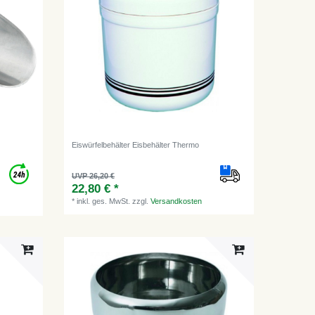
Eiswürfelbehälter Eisbehälter Thermo
UVP 26,20 €
22,80 € *
*
inkl. ges. MwSt.
zzgl.
Versandkosten