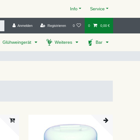
Info
Service
Anmelden
Registrieren
0
0
0,00 €
Glühweingerät
Weiteres
Bar