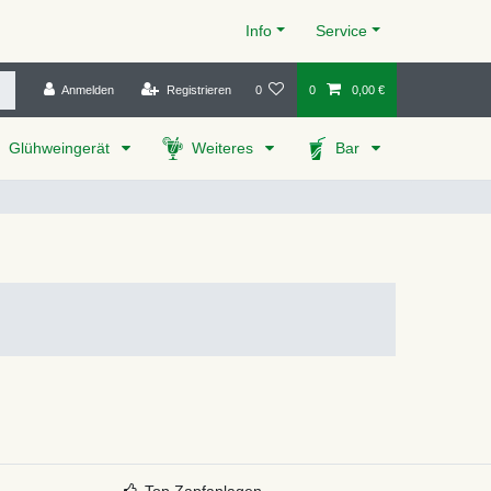
Info
Service
Anmelden
Registrieren
0
0
0,00 €
Glühweingerät
Weiteres
Bar
Top Zapfanlagen