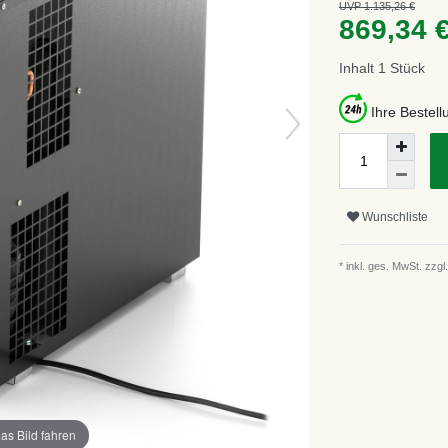
UVP 1.135,26 €
869,34 
Inhalt
1
Stück
Ihre Bestel
Wunschliste
* inkl. ges. MwSt. zzgl.
as Bild fahren