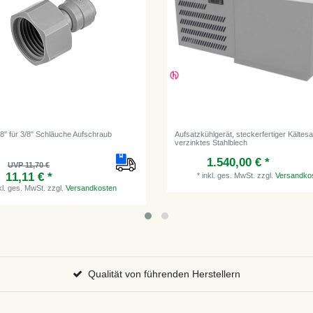
/8" für 3/8" Schläuche Aufschraub
Aufsatzkühlgerät, steckerfertiger Kältesa
verzinktes Stahlblech
1.540,00 € *
UVP 11,70 €
11,11 € *
*
inkl. ges. MwSt.
zzgl.
Versandko
kl. ges. MwSt.
zzgl.
Versandkosten
Qualität von führenden Herstellern