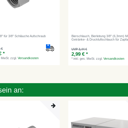
/8" für 3/8" Schläuche Aufschraub
Bierschlauch, Bierleitung 3/8" (6,3mm) M
Getränke- & Druckluftschlauch für Zapf
 €
UVP 3,44 €
€ *
2,99 € *
. MwSt.
zzgl.
Versandkosten
*
inkl. ges. MwSt.
zzgl.
Versandkosten
sein an: