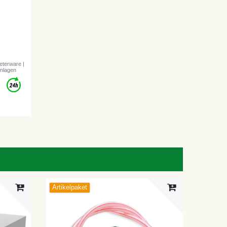
eterware |
anlagen
Artikelpaket