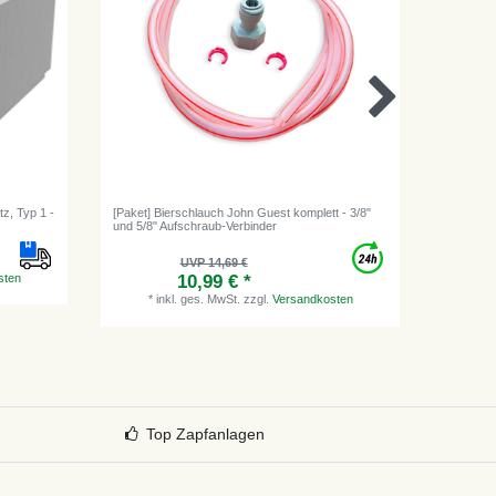
tz, Typ 1 -
[Paket] Bierschlauch John Guest komplett - 3/8"
Bierschla
und 5/8" Aufschraub-Verbinder
Getränke
UVP 14,69 €
sten
10,99 € *
*
inkl. ges. MwSt.
zzgl.
Versandkosten
*
i
Top Zapfanlagen