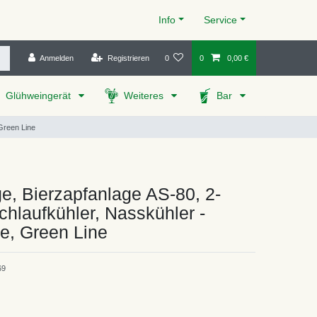
Info
Service
Anmelden
Registrieren
0
0
0,00 €
Glühweingerät
Weiteres
Bar
 Green Line
e, Bierzapfanlage AS-80, 2-
rchlaufkühler, Nasskühler -
e, Green Line
69