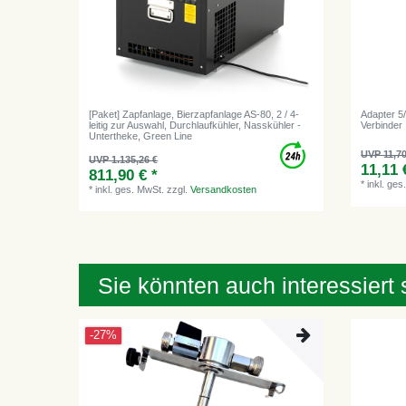
[Paket] Zapfanlage, Bierzapfanlage AS-80, 2 / 4-
Adapter 5
leitig zur Auswahl, Durchlaufkühler, Nasskühler -
Verbinder
Untertheke, Green Line
UVP 11,70
UVP 1.135,26 €
11,11 
811,90 € *
*
inkl. ges
*
inkl. ges. MwSt.
zzgl.
Versandkosten
Sie könnten auch interessiert 
-27%