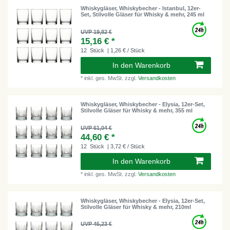
Whiskygläser, Whiskybecher - Istanbul, 12er-
Set, Stilvolle Gläser für Whisky & mehr, 245 ml
UVP 19,82 €
15,16 € *
12
Stück
| 1,26 € / Stück
In den Warenkorb
*
inkl. ges. MwSt.
zzgl.
Versandkosten
Whiskygläser, Whiskybecher - Elysia, 12er-Set,
Stilvolle Gläser für Whisky & mehr, 355 ml
UVP 61,04 €
44,60 € *
12
Stück
| 3,72 € / Stück
In den Warenkorb
*
inkl. ges. MwSt.
zzgl.
Versandkosten
Whiskygläser, Whiskybecher - Elysia, 12er-Set,
Stilvolle Gläser für Whisky & mehr, 210ml
UVP 45,23 €