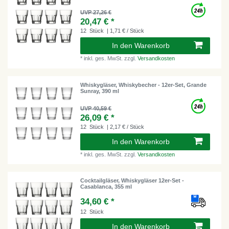
UVP 27,26 €
20,47 € *
12
Stück
| 1,71 € / Stück
In den Warenkorb
*
inkl. ges. MwSt.
zzgl.
Versandkosten
Whiskygläser, Whiskybecher - 12er-Set, Grande
Sunray, 390 ml
UVP 40,59 €
26,09 € *
12
Stück
| 2,17 € / Stück
In den Warenkorb
*
inkl. ges. MwSt.
zzgl.
Versandkosten
Cocktailgläser, Whiskygläser 12er-Set -
Casablanca, 355 ml
34,60 € *
12
Stück
In den Warenkorb