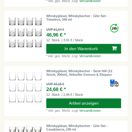
*
inkl. ges. MwSt.
zzgl.
Versandkosten
Whiskygläser, Whiskybecher - 12er-Set -
Timeless, 345 ml
UVP 61,04 €
46,96 € *
12
Stück
| 3,91 € / Stück
In den Warenkorb
*
inkl. ges. MwSt.
zzgl.
Versandkosten
Whiskygläser, Whiskybecher - Serie Hill (12
Stück, 300ml), Stilvoller Genuss & Eleganz
UVP 33,15 €
24,68 € *
12
Stück
| 2,06 € / Stück
Artikel anzeigen
*
inkl. ges. MwSt.
zzgl.
Versandkosten
Whiskygläser, Whiskybecher - 12er-Set -
Casablanca, 245 ml