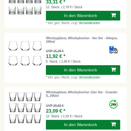
33,31 € *
12
Stück
| 2,78 € / Stück
In den Warenkorb
*
inkl. ges. MwSt.
zzgl.
Versandkosten
Whiskygläser, Whiskybecher - 6er Set - Allegra,
345ml
UVP 15,29 €
11,92 € *
6
Stück
| 1,99 € / Stück
In den Warenkorb
*
inkl. ges. MwSt.
zzgl.
Versandkosten
Whiskygläser, Whiskybecher 12er Set - Grande-
S, 295ml
UVP 30,93 €
23,09 € *
12
Stück
| 1,92 € / Stück
In den Warenkorb