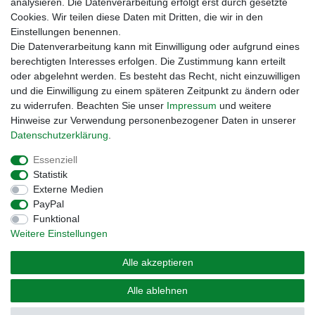
analysieren. Die Datenverarbeitung erfolgt erst durch gesetzte
Cookies. Wir teilen diese Daten mit Dritten, die wir in den
Einstellungen benennen.
Zahlungsmöglichkeiten
Die Datenverarbeitung kann mit Einwilligung oder aufgrund eines
berechtigten Interesses erfolgen. Die Zustimmung kann erteilt
oder abgelehnt werden. Es besteht das Recht, nicht einzuwilligen
und die Einwilligung zu einem späteren Zeitpunkt zu ändern oder
zu widerrufen. Beachten Sie unser
Impressum
und weitere
Hinweise zur Verwendung personenbezogener Daten in unserer
Daten­schutz­erklärung
.
Essenziell
Statistik
Externe Medien
Impressum
Daten­schutz­erklärung
AGB
PayPal
Funktional
Weitere Einstellungen
Widerrufs­recht
Kontakt
Vertrag widerrufen
Alle akzeptieren
© Copyright 2026 | Alle Rechte vorbehalten. – Preisangaben inkl. gesetzl. MwSt. |
Alle ablehnen
Grundpreise siehe Artikeldetail | *Gilt für Lieferungen nach Deutschland!