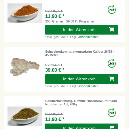
UVP 15,26 €
11,90 € *
200
Gramm
| 59,50 € / Kilogramm
In den Warenkorb
*
inkl. ges. MwSt.
zzgl.
Versandkosten
Schweinedarm, bratwurstdarm Kaliber 26/28 -
45 Meter
UVP 53,20 €
39,00 € *
In den Warenkorb
*
inkl. ges. MwSt.
zzgl.
Versandkosten
Gewürzmischung, Gewürz Rostbratwurst nach
Nürnberger Art, 200g
UVP 15,26 €
11,90 € *
In den Warenkorb