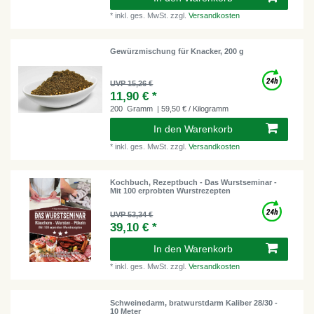
*
inkl. ges. MwSt.
zzgl.
Versandkosten
Gewürzmischung für Knacker, 200 g
UVP 15,26 €
11,90 € *
200
Gramm
| 59,50 € / Kilogramm
In den Warenkorb
*
inkl. ges. MwSt.
zzgl.
Versandkosten
Kochbuch, Rezeptbuch - Das Wurstseminar -
Mit 100 erprobten Wurstrezepten
UVP 53,34 €
39,10 € *
In den Warenkorb
*
inkl. ges. MwSt.
zzgl.
Versandkosten
Schweinedarm, bratwurstdarm Kaliber 28/30 -
10 Meter