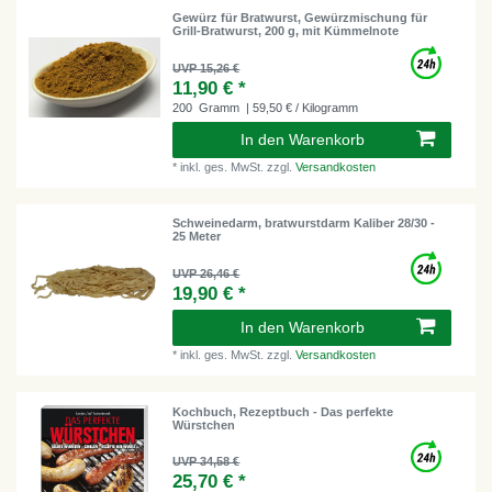
Gewürz für Bratwurst, Gewürzmischung für
Grill-Bratwurst, 200 g, mit Kümmelnote
UVP 15,26 €
11,90 € *
200
Gramm
| 59,50 € / Kilogramm
In den Warenkorb
*
inkl. ges. MwSt.
zzgl.
Versandkosten
Schweinedarm, bratwurstdarm Kaliber 28/30 -
25 Meter
UVP 26,46 €
19,90 € *
In den Warenkorb
*
inkl. ges. MwSt.
zzgl.
Versandkosten
Kochbuch, Rezeptbuch - Das perfekte
Würstchen
UVP 34,58 €
25,70 € *