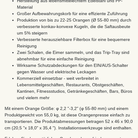
Herstellung aus lebensmittelechtem Edelstahl und PP-
Material
Großer Aufbewahrungskorb für eine effiziente Zuführung
Produktion von bis zu 22-25 Orangen (Ø 55-80 mm) durch
verbesserte konkav-konvexe Kugeln, die die Saftausbeute
um 5% steigern
Verbesserte herausziehbare Filterbox für eine bequemere
Reinigung
Zwei Schalen, die Eimer sammeln, und das Trip-Tray sind
abnehmbar für eine einfache Reinigung
Wirksame Schutzabdeckungen für den EIN/AUS-Schalter
gegen Wasser und elektrische Leckagen
Kommerziell einsetzbar - weit verbreitet in
Lebensmittelgeschäften, Restaurants, Obstgeschäften,
Kantinen, Fitnessstudios, Getränkegeschäften, Bars, Büros
und vielem mehr
Mit einem Orange Größe: φ 2,2 "-3,2" (φ 55-80 mm) und einem
Produktgewicht von 55,0 kg, ist diese Orangenpresse einfach zu
transportieren. Die Produktabmessungen betragen 52 x 46 x 90,0
cm (20,5 "x 18,0" x 35,4 "). Installationswerkzeuge sind enthalten.