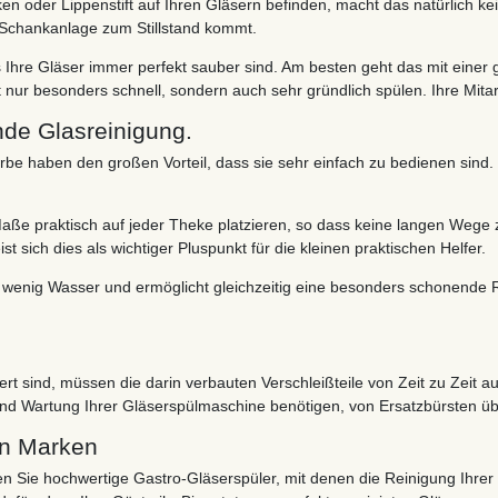
 oder Lippenstift auf Ihren Gläsern befinden, macht das natürlich kein
 Schankanlage zum Stillstand kommt.
Ihre Gläser immer perfekt sauber sind. Am besten geht das mit einer
 nur besonders schnell, sondern auch sehr gründlich spülen. Ihre Mit
de Glasreinigung.
be haben den großen Vorteil, dass sie sehr einfach zu bedienen sind
aße praktisch auf jeder Theke platzieren, so dass keine langen Weg
 sich dies als wichtiger Pluspunkt für die kleinen praktischen Helfer.
 wenig Wasser und ermöglicht gleichzeitig eine besonders schonende 
ert sind, müssen die darin verbauten Verschleißteile von Zeit zu Zeit 
und Wartung Ihrer Gläserspülmaschine benötigen, von Ersatzbürsten übe
en Marken
n Sie hochwertige Gastro-Gläserspüler, mit denen die Reinigung Ihrer G