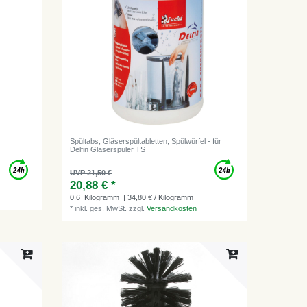
Spültabs, Gläserspültabletten, Spülwürfel - für
Delfin Gläserspüler TS
UVP 21,50 €
20,88 € *
0.6
Kilogramm
| 34,80 € / Kilogramm
*
inkl. ges. MwSt.
zzgl.
Versandkosten