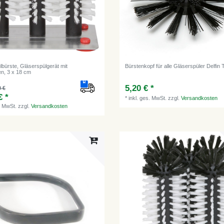
lbürste, Gläserspülgerät mit
Bürstenkopf für alle Gläserspüler Delfin
en, 3 x 18 cm
5,20 € *
0 €
€ *
*
inkl. ges. MwSt.
zzgl.
Versandkosten
. MwSt.
zzgl.
Versandkosten