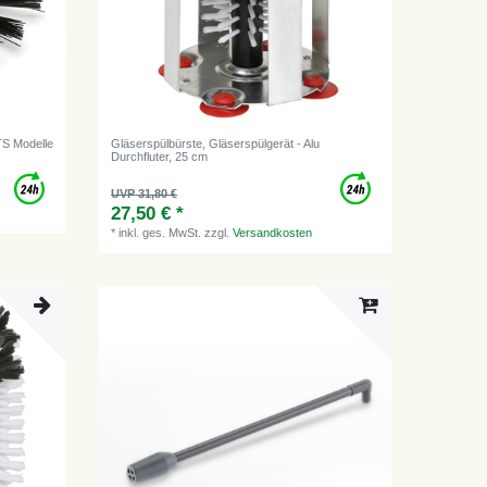
 TS Modelle
Gläserspülbürste, Gläserspülgerät - Alu
Durchfluter, 25 cm
UVP 31,80 €
27,50 € *
*
inkl. ges. MwSt.
zzgl.
Versandkosten