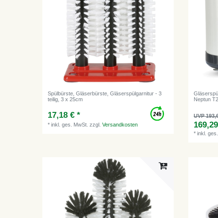
Spülbürste, Gläserbürste, Gläserspülgarnitur - 3
Gläserspü
teilig, 3 x 25cm
Neptun T
17,18 € *
UVP 193,
169,29
*
inkl. ges. MwSt.
zzgl.
Versandkosten
*
inkl. ges