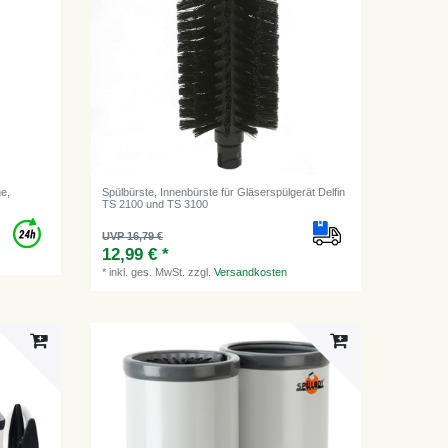
he,
Spülbürste, Innenbürste für Gläserspülgerät Delfin
TS 2100 und TS 3100
UVP 16,79 €
12,99 € *
*
inkl. ges. MwSt.
zzgl.
Versandkosten