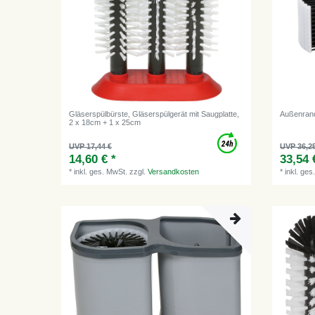
Gläserspülbürste, Gläserspülgerät mit Saugplatte,
Außenrand
2 x 18cm + 1 x 25cm
UVP 17,44 €
UVP 36,2
14,60 € *
33,54 
*
inkl. ges. MwSt.
zzgl.
Versandkosten
*
inkl. ges