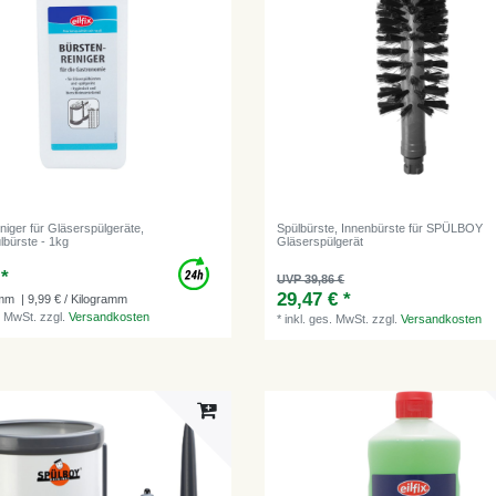
niger für Gläserspülgeräte,
Spülbürste, Innenbürste für SPÜLBOY
lbürste - 1kg
Gläserspülgerät
 *
UVP 39,86 €
29,47 € *
amm
| 9,99 € / Kilogramm
. MwSt.
zzgl.
Versandkosten
*
inkl. ges. MwSt.
zzgl.
Versandkosten