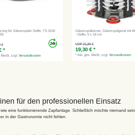
ring für Gläserspüler Delfin, TS 3100
Gläserspülbürste, Gläserspülgerät mit M
100
- Delfin, 5 x 18 cm
UVP 21,90 €
2 €
19,30 € *
€ *
*
inkl. ges. MwSt.
zzgl.
Versandkosten
. MwSt.
zzgl.
Versandkosten
en für den professionellen Einsatz
 wie eine funktionierende Zapfanlage. Schließlich möchte niemand sei
her in der Gastronomie nicht fehlen.