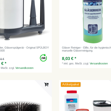
ler, Gläserspülgerät - Original SPÜLBOY
Gläser Reiniger - Eilfix, für die hygienisc
2000
manuelle Gläserreinigung.
8,03 € *
61 €
 € *
*
inkl. ges. MwSt.
zzgl.
Versandkosten
. MwSt.
zzgl.
Versandkosten
Artikelpaket