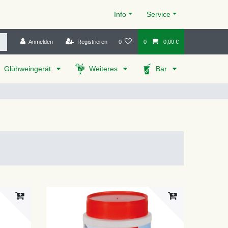
Info
Service
Anmelden
Registrieren
0
0
0,00 €
Glühweingerät
Weiteres
Bar