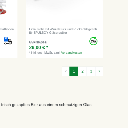
etallboden
Einlaufrohr mit Winkelstück und Rückschlagventil
für SPÜLBOY Gläserspüler
UVP 30,00 €
26,00 € *
*
inkl. ges. MwSt.
zzgl.
Versandkosten
1
2
3
n frisch gezapftes Bier aus einem schmutzigen Glas