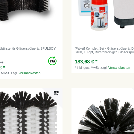
bürste für Gläserspülgerät SPÜLBOY
[Paket] Komplett Set - Gläserspülgerät D
3100, 1-Topf, Bürstenreiniger, Gläserspül
183,68 € *
5 €
€ *
*
inkl. ges. MwSt.
zzgl.
Versandkosten
. MwSt.
zzgl.
Versandkosten