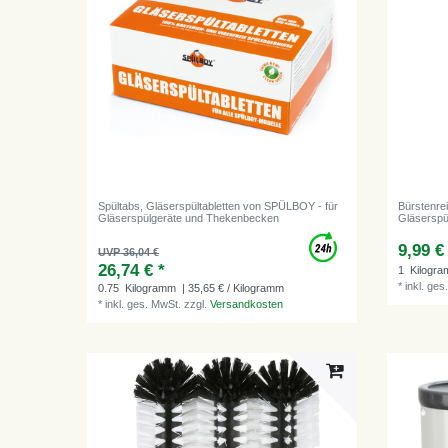
Spültabs, Gläserspültabletten von SPÜLBOY - für
Bürstenrei
Gläserspülgeräte und Thekenbecken
Gläserspü
9,99 €
UVP 36,04 €
26,74 € *
1
Kilogr
*
inkl. ges
0.75
Kilogramm
| 35,65 € / Kilogramm
*
inkl. ges. MwSt.
zzgl.
Versandkosten