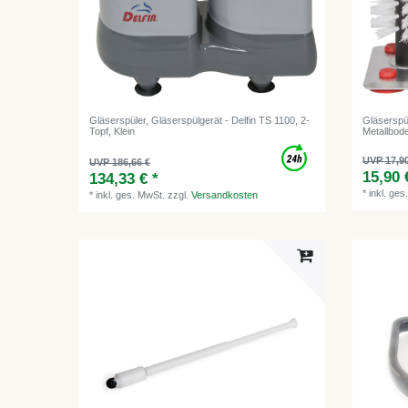
Gläserspüler, Gläserspülgerät - Delfin TS 1100, 2-
Gläserspü
Topf, Klein
Metallbod
UVP 17,9
UVP 186,66 €
15,90 
134,33 € *
*
inkl. ges
*
inkl. ges. MwSt.
zzgl.
Versandkosten