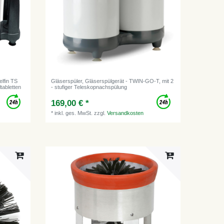
elfin TS
Gläserspüler, Gläserspülgerät - TWIN-GO-T, mit 2
tabletten
- stufiger Teleskopnachspülung
169,00 € *
*
inkl. ges. MwSt.
zzgl.
Versandkosten