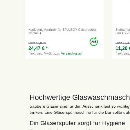
Kopfventil, Ventilrohr für SPÜLBOY Gläserspüler
Stoßschutz
Neptun T
und TS 2
UVP 42,83 €
UVP 14,3
24,47 € *
11,20 
*
inkl. ges. MwSt.
zzgl.
Versandkosten
*
inkl. ges
Hochwertige Glaswaschmaschin
Saubere Gläser sind für den Ausschank fast so wichtig
trinken. Eine Gläserspülmaschine für die Bar sollte da
Ein Gläserspüler sorgt für Hygiene