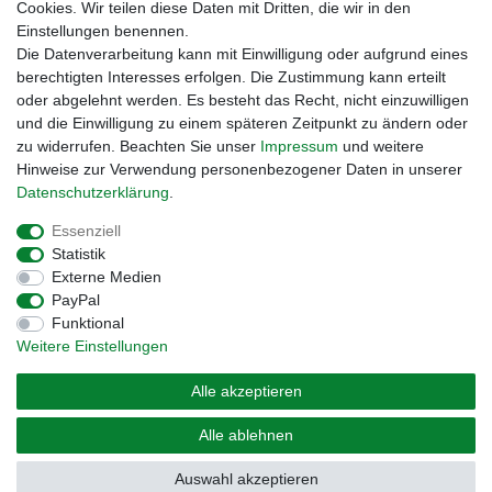
Cookies. Wir teilen diese Daten mit Dritten, die wir in den
Einstellungen benennen.
Zahlungsmöglichkeiten
Die Datenverarbeitung kann mit Einwilligung oder aufgrund eines
berechtigten Interesses erfolgen. Die Zustimmung kann erteilt
oder abgelehnt werden. Es besteht das Recht, nicht einzuwilligen
und die Einwilligung zu einem späteren Zeitpunkt zu ändern oder
zu widerrufen. Beachten Sie unser
Impressum
und weitere
Hinweise zur Verwendung personenbezogener Daten in unserer
Daten­schutz­erklärung
.
Essenziell
Statistik
Externe Medien
Impressum
Daten­schutz­erklärung
AGB
PayPal
Funktional
Weitere Einstellungen
Widerrufs­recht
Kontakt
Vertrag widerrufen
Alle akzeptieren
© Copyright 2026 | Alle Rechte vorbehalten. – Preisangaben inkl. gesetzl. MwSt. |
Alle ablehnen
Grundpreise siehe Artikeldetail | *Gilt für Lieferungen nach Deutschland!
Auswahl akzeptieren