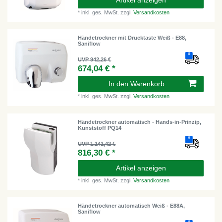
Artikel anzeigen
*
inkl. ges. MwSt.
zzgl.
Versandkosten
Händetrockner mit Drucktaste Weiß - E88,
Saniflow
UVP 942,26 €
674,04 € *
In den Warenkorb
*
inkl. ges. MwSt.
zzgl.
Versandkosten
Händetrockner automatisch - Hands-in-Prinzip,
Kunststoff PQ14
UVP 1.141,42 €
816,30 € *
Artikel anzeigen
*
inkl. ges. MwSt.
zzgl.
Versandkosten
Händetrockner automatisch Weiß - E88A,
Saniflow