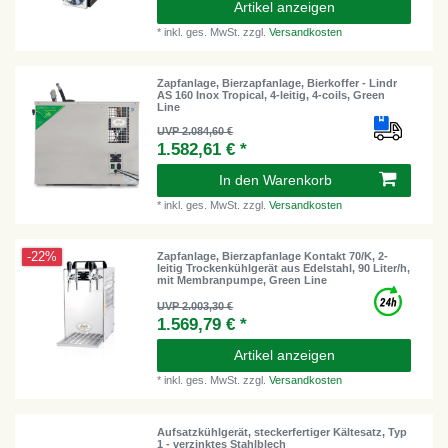
Artikel anzeigen
*
inkl. ges. MwSt.
zzgl.
Versandkosten
Zapfanlage, Bierzapfanlage, Bierkoffer - Lindr
AS 160 Inox Tropical, 4-leitig, 4-coils, Green
Line
UVP 2.084,60 €
1.582,61 € *
In den Warenkorb
*
inkl. ges. MwSt.
zzgl.
Versandkosten
-22%
Zapfanlage, Bierzapfanlage Kontakt 70/K, 2-
leitig Trockenkühlgerät aus Edelstahl, 90 Liter/h,
mit Membranpumpe, Green Line
UVP 2.003,30 €
1.569,79 € *
Artikel anzeigen
*
inkl. ges. MwSt.
zzgl.
Versandkosten
Aufsatzkühlgerät, steckerfertiger Kältesatz, Typ
1 - verzinktes Stahlblech