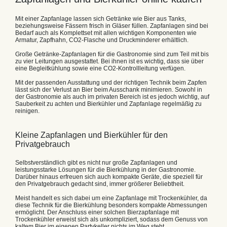
Mit einer Zapfanlage lassen sich Getränke wie Bier aus Tanks,
beziehungsweise Fässern frisch in Gläser füllen. Zapfanlagen sind bei
Bedarf auch als Komplettset mit allen wichtigen Komponenten wie
Armatur, Zapfhahn, CO2-Flasche und Druckminderer erhältlich.
Große Getränke-Zapfanlagen für die Gastronomie sind zum Teil mit bis
zu vier Leitungen ausgestattet. Bei ihnen ist es wichtig, dass sie über
eine Begleitkühlung sowie eine CO2-Kontrollleitung verfügen.
Mit der passenden Ausstattung und der richtigen Technik beim Zapfen
lässt sich der Verlust an Bier beim Ausschank minimieren. Sowohl in
der Gastronomie als auch im privaten Bereich ist es jedoch wichtig, auf
Sauberkeit zu achten und Bierkühler und Zapfanlage regelmäßig zu
reinigen.
Kleine Zapfanlagen und Bierkühler für den
Privatgebrauch
Selbstverständlich gibt es nicht nur große Zapfanlagen und
leistungsstarke Lösungen für die Bierkühlung in der Gastronomie.
Darüber hinaus erfreuen sich auch kompakte Geräte, die speziell für
den Privatgebrauch gedacht sind, immer größerer Beliebtheit.
Meist handelt es sich dabei um eine Zapfanlage mit Trockenkühler, da
diese Technik für die Bierkühlung besonders kompakte Abmessungen
ermöglicht. Der Anschluss einer solchen Bierzapfanlage mit
Trockenkühler erweist sich als unkompliziert, sodass dem Genuss von
kaltem Bier im eigenen Partykeller nichts im Weg steht.