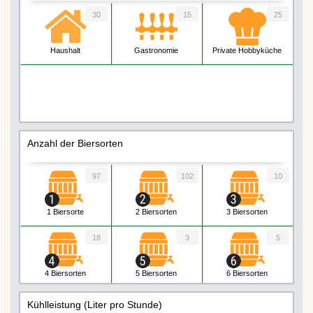
30
15
25
Haushalt
Gastronomie
Private Hobbyküche
Anzahl der Biersorten
97
102
10
1 Biersorte
2 Biersorten
3 Biersorten
18
3
5
4 Biersorten
5 Biersorten
6 Biersorten
1
Kühlleistung (Liter pro Stunde)