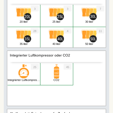
8 Biersorten
3
3
7
20 liter
25 liter
30 liter
28
4
11
35 liter
40 liter
50 liter
8
6
4
Integrierter Luftkompressor oder CO2
55 liter
60 liter
80 liter
25
45
3
4
1
Integrierter Luftkompressor
CO2
90 liter
110 liter
130 liter
2
3
5
140 liter
160 liter
200 liter