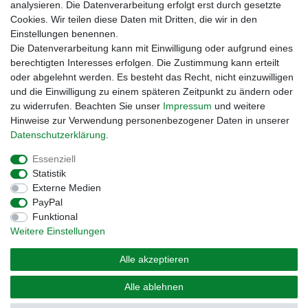
analysieren. Die Datenverarbeitung erfolgt erst durch gesetzte
Cookies. Wir teilen diese Daten mit Dritten, die wir in den
Einstellungen benennen.
Zahlungsmöglichkeiten
Die Datenverarbeitung kann mit Einwilligung oder aufgrund eines
berechtigten Interesses erfolgen. Die Zustimmung kann erteilt
oder abgelehnt werden. Es besteht das Recht, nicht einzuwilligen
und die Einwilligung zu einem späteren Zeitpunkt zu ändern oder
zu widerrufen. Beachten Sie unser
Impressum
und weitere
Hinweise zur Verwendung personenbezogener Daten in unserer
Daten­schutz­erklärung
.
Essenziell
Statistik
Externe Medien
Impressum
Daten­schutz­erklärung
AGB
PayPal
Funktional
Weitere Einstellungen
Widerrufs­recht
Kontakt
Vertrag widerrufen
Alle akzeptieren
© Copyright 2026 | Alle Rechte vorbehalten. – Preisangaben inkl. gesetzl. MwSt. |
Alle ablehnen
Grundpreise siehe Artikeldetail | *Gilt für Lieferungen nach Deutschland!