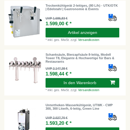
Trockenkühlgerät 2-leitiges, (80 L/h) - UTK/OTK
| Edelstahl | Gastronomie & Events
UVP 1.686,83 €
1.599,00 € *
Artikel anzeigen
*
inkl. ges. MwSt.
zzgl.
Versandkosten
Schanksäule, Bierzapfsäule 8-leitig, Modell
Tower T8, Elegante & Hochwertige für Bars &
Restaurants
UVP 2.147,38 €
1.598,44 € *
In den Warenkorb
*
inkl. ges. MwSt.
zzgl.
Versandkosten
Untertheken-Wasserkühlgerät, UTWK - CWP
300, 300 Liter/h, 6-leitig, Green Line
UVP 2.027,70 €
1.593,20 € *