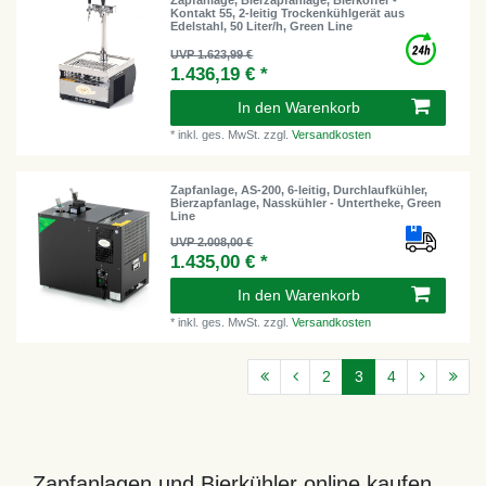
Kontakt 55, 2-leitig Trockenkühlgerät aus
Edelstahl, 50 Liter/h, Green Line
UVP 1.623,99 €
1.436,19 € *
In den Warenkorb
*
inkl. ges. MwSt.
zzgl.
Versandkosten
Zapfanlage, AS-200, 6-leitig, Durchlaufkühler,
Bierzapfanlage, Nasskühler - Untertheke, Green
Line
UVP 2.008,00 €
1.435,00 € *
In den Warenkorb
*
inkl. ges. MwSt.
zzgl.
Versandkosten
2
3
4
Zapfanlagen und Bierkühler online kaufen