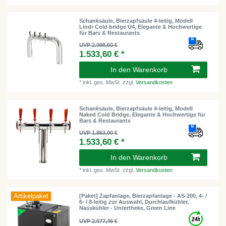
Schanksäule, Bierzapfsäule 4-leitig, Modell
Lindr Cold bridge U4, Elegante & Hochwertige
für Bars & Restaurants
UVP 2.098,60 €
1.533,60 € *
In den Warenkorb
*
inkl. ges. MwSt.
zzgl.
Versandkosten
Schanksäule, Bierzapfsäule 4-leitig, Modell
Naked Cold Bridge, Elegante & Hochwertige für
Bars & Restaurants
UVP 1.853,00 €
1.533,60 € *
In den Warenkorb
*
inkl. ges. MwSt.
zzgl.
Versandkosten
Artikelpaket
[Paket] Zapfanlage, Bierzapfanlage - AS-200, 4- /
6- / 8-leitig zur Auswahl, Durchlaufkühler,
Nasskühler - Untertheke, Green Line
UVP 2.077,46 €