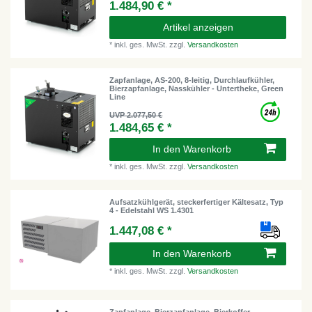
1.484,90 € *
Artikel anzeigen
*
inkl. ges. MwSt.
zzgl.
Versandkosten
Zapfanlage, AS-200, 8-leitig, Durchlaufkühler,
Bierzapfanlage, Nasskühler - Untertheke, Green
Line
UVP 2.077,50 €
1.484,65 € *
In den Warenkorb
*
inkl. ges. MwSt.
zzgl.
Versandkosten
Aufsatzkühlgerät, steckerfertiger Kältesatz, Typ
4 - Edelstahl WS 1.4301
1.447,08 € *
In den Warenkorb
*
inkl. ges. MwSt.
zzgl.
Versandkosten
Zapfanlage, Bierzapfanlage, Bierkoffer -