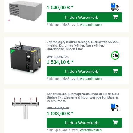
1.540,00 € *
In den Warenkorb
*
inkl. ges. MwSt.
zzgl.
Versandkosten
Zapfanlage, Bierzapfanlage, Bierkoffer AS-200,
4-leitig, Durchlaufkühler, Nasskühler,
Untertheke, Green Line
UVP 1.920,70 €
1.534,10 € *
In den Warenkorb
*
inkl. ges. MwSt.
zzgl.
Versandkosten
Schanksäule, Bierzapfsäule, Modell Lindr Cold
Bridge T4, Elegante & Hochwertige für Bars &
Restaurants
UVP 2.098,60 €
1.533,60 € *
In den Warenkorb
*
inkl. ges. MwSt.
zzgl.
Versandkosten