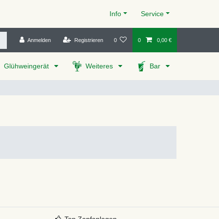
Info
Service
Anmelden
Registrieren
0
0
0,00 €
Glühweingerät
Weiteres
Bar
Top Zapfanlagen