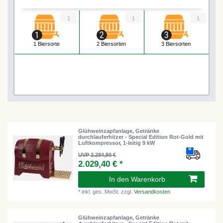
1
1
1
1 Biersorte
2 Biersorten
3 Biersorten
Glühweinzapfanlage, Getränke
durchlauferhitzer - Special Edition Rot-Gold mit
Luftkompressor, 1-leitig 9 kW
UVP 2.284,80 €
2.029,40 € *
In den Warenkorb
*
inkl. ges. MwSt.
zzgl.
Versandkosten
Glühweinzapfanlage, Getränke