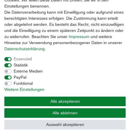
Cookies. Wir teilen diese Daten mit Dritten, die wir in den
Einstellungen benennen.
Zahlungsmöglichkeiten
Die Datenverarbeitung kann mit Einwilligung oder aufgrund eines
berechtigten Interesses erfolgen. Die Zustimmung kann erteilt
oder abgelehnt werden. Es besteht das Recht, nicht einzuwilligen
und die Einwilligung zu einem späteren Zeitpunkt zu ändern oder
zu widerrufen. Beachten Sie unser
Impressum
und weitere
Hinweise zur Verwendung personenbezogener Daten in unserer
Daten­schutz­erklärung
.
Essenziell
Statistik
Externe Medien
Impressum
Daten­schutz­erklärung
AGB
PayPal
Funktional
Weitere Einstellungen
Widerrufs­recht
Kontakt
Vertrag widerrufen
Alle akzeptieren
© Copyright 2026 | Alle Rechte vorbehalten. – Preisangaben inkl. gesetzl. MwSt. |
Alle ablehnen
Grundpreise siehe Artikeldetail | *Gilt für Lieferungen nach Deutschland!
Auswahl akzeptieren