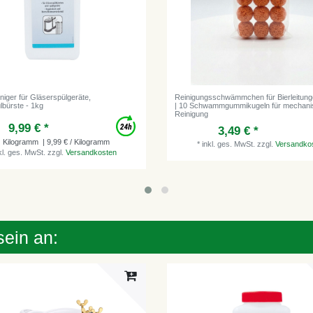
niger für Gläserspülgeräte,
Reinigungsschwämmchen für Bierleitun
lbürste - 1kg
| 10 Schwammgummikugeln für mechani
Reinigung
9,99 € *
3,49 € *
Kilogramm
| 9,99 € / Kilogramm
*
inkl. ges. MwSt.
zzgl.
Versandko
kl. ges. MwSt.
zzgl.
Versandkosten
sein an: