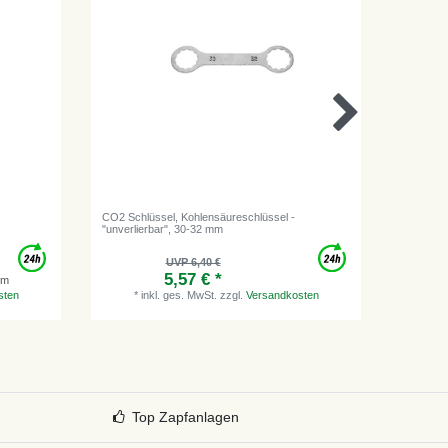
CO2 Schlüssel, Kohlensäureschlüssel -
Gardena 
"unverlierbar", 30-32 mm
UVP 6,40 €
5,57 € *
*
i
mm
sten
*
inkl. ges. MwSt.
zzgl.
Versandkosten
Top Zapfanlagen