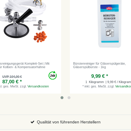
gsreinigungsgerät Komplett-Set | Mit
Bürstenreiniger für Gläserspülgeräte,
ür Kolben- & Kompensatorhähne
Gläserspülbürste - 1kg
9,99 € *
UVP 104,00 €
87,00 € *
1
Kilogramm
| 9,99 € / Kilogra
kl. ges. MwSt.
zzgl.
Versandkosten
*
inkl. ges. MwSt.
zzgl.
Versandko
Qualität von führenden Herstellern