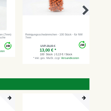
gen (7mm)
Reinigungsschwämmchen - 100 Stück - für NW
Hakensch
sche
7mm
Kompensa
UVP 29,00 €
13,00 € *
*
i
sten
100
Stück
| 0,13 € / Stück
*
inkl. ges. MwSt.
zzgl.
Versandkosten