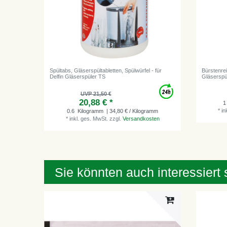
Spültabs, Gläserspültabletten, Spülwürfel - für
Bürstenrei
Delfin Gläserspüler TS
Gläserspü
UVP 21,50 €
20,88 € *
1
*
in
0.6
Kilogramm
| 34,80 € / Kilogramm
*
inkl. ges. MwSt.
zzgl.
Versandkosten
Sie könnten auch interessiert 