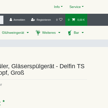
Info
Service
Anmelden
Registrieren
0
0
0,00 €
Glühweingerät
Weiteres
Bar
ler, Gläserspülgerät - Delfin TS
opf, Groß
97
*
€