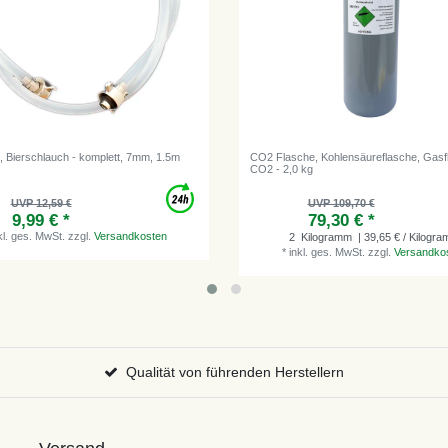
g, Bierschlauch - komplett, 7mm, 1.5m
CO2 Flasche, Kohlensäureflasche, Gasf
CO2 - 2,0 kg
UVP 12,59 €
UVP 109,70 €
9,99 € *
79,30 € *
kl. ges. MwSt.
zzgl.
Versandkosten
2
Kilogramm
| 39,65 € / Kilogr
*
inkl. ges. MwSt.
zzgl.
Versandko
Qualität von führenden Herstellern