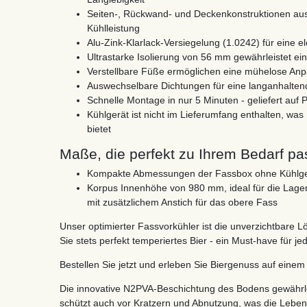
Seiten-, Rückwand- und Deckenkonstruktionen aus 
Kühlleistung
Alu-Zink-Klarlack-Versiegelung (1.0242) für eine e
Ultrastarke Isolierung von 56 mm gewährleistet ein
Verstellbare Füße ermöglichen eine mühelose An
Auswechselbare Dichtungen für eine langanhalten
Schnelle Montage in nur 5 Minuten - geliefert auf P
Kühlgerät ist nicht im Lieferumfang enthalten, was I
bietet
Maße, die perfekt zu Ihrem Bedarf pa
Kompakte Abmessungen der Fassbox ohne Kühlger
Korpus Innenhöhe von 980 mm, ideal für die Lage
mit zusätzlichem Anstich für das obere Fass
Unser optimierter Fassvorkühler ist die unverzichtbare L
Sie stets perfekt temperiertes Bier - ein Must-have für je
Bestellen Sie jetzt und erleben Sie Biergenuss auf einem
Die innovative N2PVA-Beschichtung des Bodens gewährlei
schützt auch vor Kratzern und Abnutzung, was die Leben