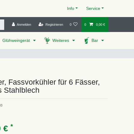
Info
Service
Anmelden
Registrieren
0
0
0,00 €
Glühweingerät
Weiteres
Bar
r, Fassvorkühler für 6 Fässer,
s Stahlblech
93
*
9 €