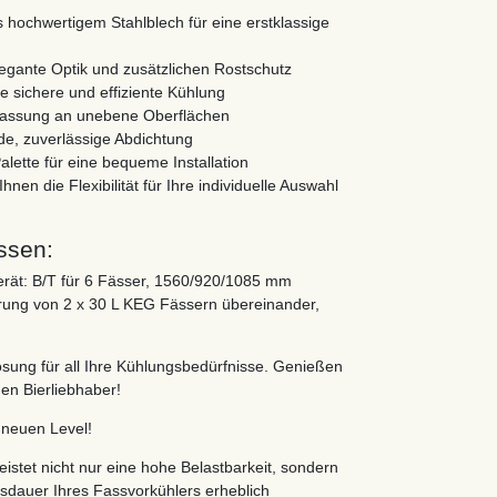
hochwertigem Stahlblech für eine erstklassige
legante Optik und zusätzlichen Rostschutz
e sichere und effiziente Kühlung
passung an unebene Oberflächen
de, zuverlässige Abdichtung
alette für eine bequeme Installation
hnen die Flexibilität für Ihre individuelle Auswahl
ssen:
ät: B/T für 6 Fässer, 1560/920/1085 mm
rung von 2 x 30 L KEG Fässern übereinander,
ösung für all Ihre Kühlungsbedürfnisse. Genießen
den Bierliebhaber!
 neuen Level!
stet nicht nur eine hohe Belastbarkeit, sondern
sdauer Ihres Fassvorkühlers erheblich