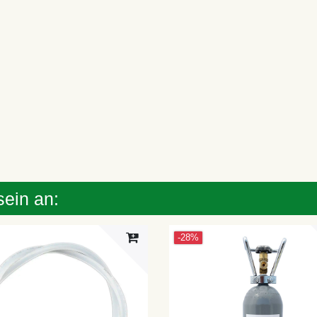
sein an:
-28%