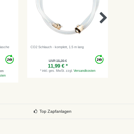
lasche
CO2 Schlauch - komplett, 1.5 m lang
CO2 Schl
"unverlie
UVP 15,30 €
11,99 € *
*
inkl. ges. MwSt.
zzgl.
Versandkosten
*
i
amm
sten
Top Zapfanlagen