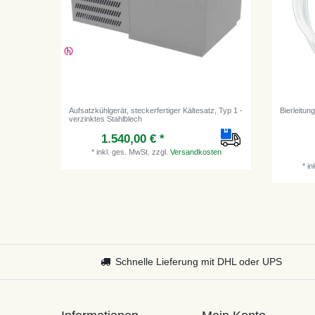
Aufsatzkühlgerät, steckerfertiger Kältesatz, Typ 1 -
Bierleitun
verzinktes Stahlblech
1.540,00 € *
*
inkl. ges. MwSt.
zzgl.
Versandkosten
*
in
Schnelle Lieferung mit DHL oder UPS