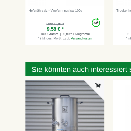
Hefenährsalz - Vinoferm nutrisal 100g
Trockenhe
UVP 12,01 €
9,58 € *
100
Gramm
| 95,80 € / Kilogramm
5
*
inkl. ges. MwSt.
zzgl.
Versandkosten
*
in
Sie könnten auch interessiert 