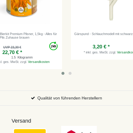
ierkit Premium Pilsner, 1,5kg - Alles für
Gärspund - Schlauchmodell mit schwar
 Pils Zuhause brauen
3,20 € *
UVP 23,30 €
22,70 € *
*
inkl. ges. MwSt.
zzgl.
Versandko
1.5
Kilogramm
kl. ges. MwSt.
zzgl.
Versandkosten
Qualität von führenden Herstellern
Versand