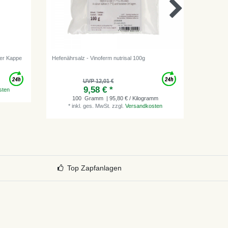
zer Kappe
Hefenährsalz - Vinoferm nutrisal 100g
Kaliumpy
UVP 12,01 €
9,58 € *
sten
100
Gramm
| 95,80 € / Kilogramm
1
*
inkl. ges. MwSt.
zzgl.
Versandkosten
*
i
Top Zapfanlagen