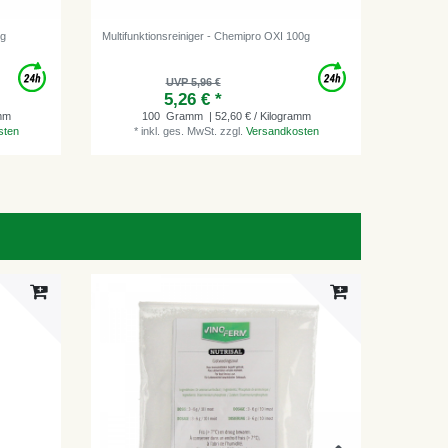
0g
Multifunktionsreiniger - Chemipro OXI 100g
Messzylin
UVP 5,96 €
5,26 € *
*
i
amm
100
Gramm
| 52,60 € / Kilogramm
sten
*
inkl. ges. MwSt.
zzgl.
Versandkosten