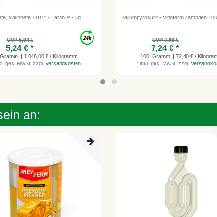
fe, Weinhefe 71B™ - Lalvin™ - 5g
Kaliumpyrosulfit - Vinoferm campden 10
UVP 5,94 €
UVP 7,98 €
5,24 € *
7,24 € *
Gramm
| 1.048,00 € / Kilogramm
100
Gramm
| 72,40 € / Kilogr
kl. ges. MwSt.
zzgl.
Versandkosten
*
inkl. ges. MwSt.
zzgl.
Versandko
sein an: