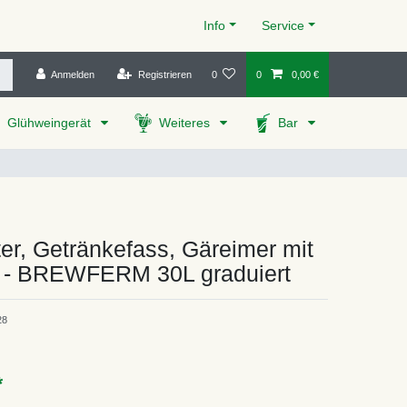
Info
Service
Anmelden
Registrieren
0
0
0,00 €
Glühweingerät
Weiteres
Bar
er, Getränkefass, Gäreimer mit
 - BREWFERM 30L graduiert
28
*