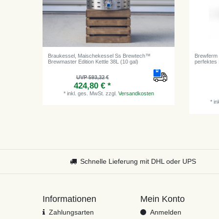
Braukessel, Maischekessel Ss Brewtech™
Brewferm B
Brewmaster Edition Kettle 38L (10 gal)
perfektes
UVP 593,32 €
424,80 € *
*
inkl. ges. MwSt.
zzgl.
Versandkosten
*
in
Schnelle Lieferung mit DHL oder UPS
Informationen
Mein Konto
Zahlungsarten
Anmelden