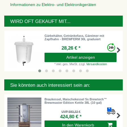
Informationen zu Elektro- und Elektronikgeräten
WIRD OFT GEKAUFT MIT...
Gärbehälter, Getränkefass, Gäreimer mit
Zapfhahn - BREWFERM 30L graduiert
28,26 € *
Artikel anzeigen
*
inkl. ges. MwSt.
zzgl.
Versandkosten
Sie könnten auch interessiert sein an:
Braukessel, Maischekessel Ss Brewtech™
Brewmaster Edition Kettle 38L (10 gal)
UVP 593,32 €
424,80 € *
In den Warenkorb