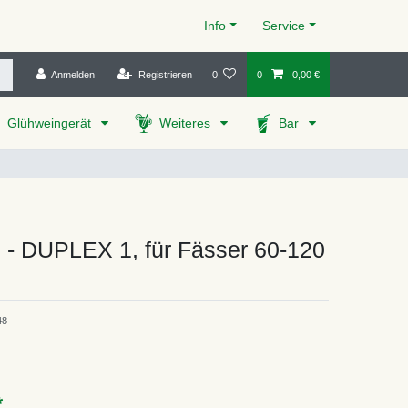
Info
Service
Anmelden
Registrieren
0
0
0,00 €
Glühweingerät
Weiteres
Bar
 - DUPLEX 1, für Fässer 60-120
48
*