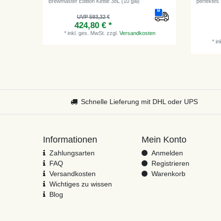
Brewmaster Edition Kettle 38L (10 gal)
perfektes
UVP 593,32 €
424,80 € *
*
inkl. ges. MwSt.
zzgl.
Versandkosten
*
in
Schnelle Lieferung mit DHL oder UPS
Informationen
Mein Konto
Zahlungsarten
Anmelden
FAQ
Registrieren
Versandkosten
Warenkorb
Wichtiges zu wissen
Blog