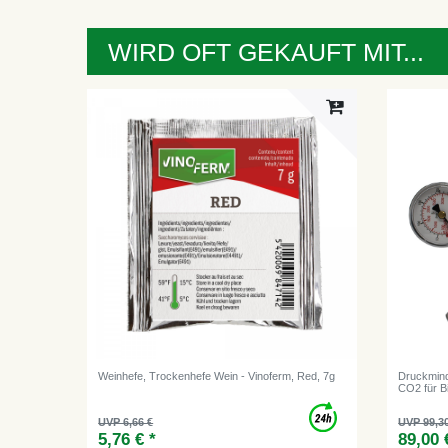
WIRD OFT GEKAUFT MIT...
Weinhefe, Trockenhefe Wein - Vinoferm, Red, 7g
Druckminde
CO2 für Bi
UVP 6,66 €
UVP 99,3
5,76 € *
89,00 