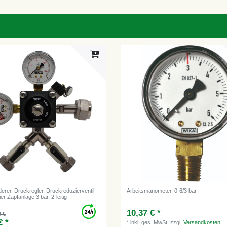
rer, Druckregler, Druckreduzierventil -
Arbeitsmanometer, 0-6/3 bar
er Zapfanlage 3 bar, 2-leitig
10,37 € *
0 €
€ *
*
inkl. ges. MwSt.
zzgl.
Versandkosten