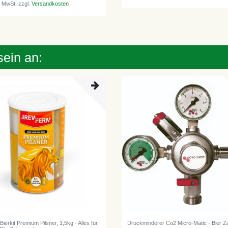
. MwSt.
zzgl.
Versandkosten
sein an:
ierkit Premium Pilsner, 1,5kg - Alles für
Druckminderer Co2 Micro-Matic - Bier Z