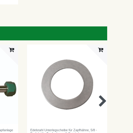
apfanlage
Edelstahl Unterlegscheibe für Zapfhähne, 5/8 -
Flügelmut