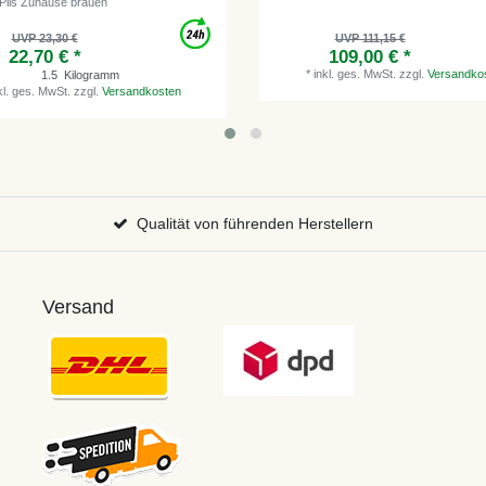
 Pils Zuhause brauen
UVP 23,30 €
UVP 111,15 €
22,70 € *
109,00 € *
*
inkl. ges. MwSt.
zzgl.
Versandko
1.5
Kilogramm
kl. ges. MwSt.
zzgl.
Versandkosten
Qualität von führenden Herstellern
Versand