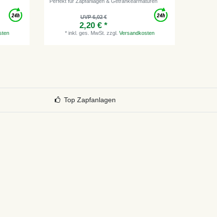
Perfekt für Zapfanlagen & Getränkearmaturen
UVP 6,02 €
2,20 € *
*
i
sten
*
inkl. ges. MwSt.
zzgl.
Versandkosten
Top Zapfanlagen