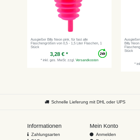
Ausgießer Billy Neon pink, für fast alle
Ausgießer
Flaschengrößen von 0,5 - 1,5 Liter Flaschen, 1
Billy Neon
Stück
Flaschengr
Stück
3,28 € *
*
inkl. ges. MwSt.
zzgl.
Versandkosten
*
in
Schnelle Lieferung mit DHL oder UPS
Informationen
Mein Konto
Zahlungsarten
Anmelden