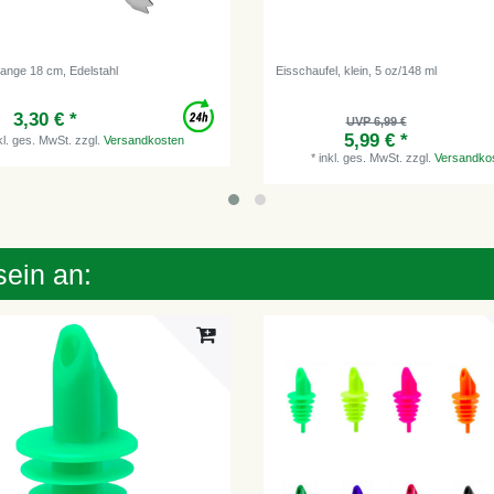
zange 18 cm, Edelstahl
Eisschaufel, klein, 5 oz/148 ml
3,30 € *
UVP 6,99 €
5,99 € *
kl. ges. MwSt.
zzgl.
Versandkosten
*
inkl. ges. MwSt.
zzgl.
Versandko
sein an: