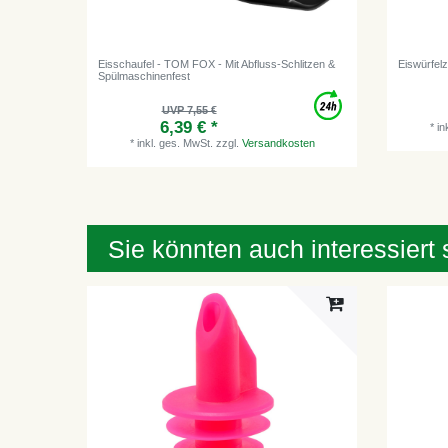
Eisschaufel - TOM FOX - Mit Abfluss-Schlitzen &
Eiswürfel
Spülmaschinenfest
UVP 7,55 €
6,39 € *
*
in
*
inkl. ges. MwSt.
zzgl.
Versandkosten
Sie könnten auch interessiert 