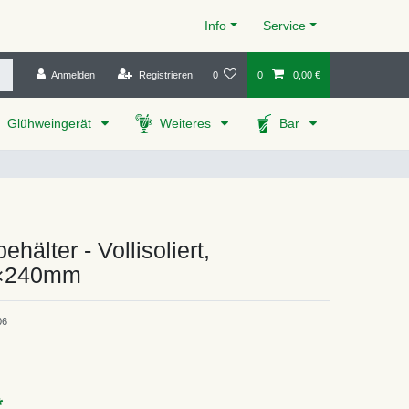
Info
Service
Anmelden
Registrieren
0
0
0,00 €
Glühweingerät
Weiteres
Bar
ehälter - Vollisoliert,
×240mm
06
*