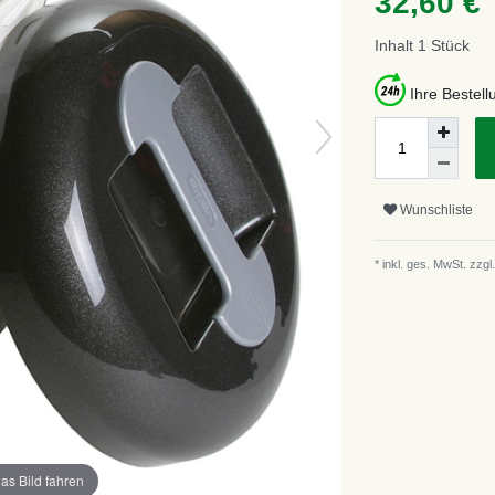
32,60 €
Inhalt
1
Stück
Ihre Bestel
Wunschliste
* inkl. ges. MwSt. zzgl.
as Bild fahren