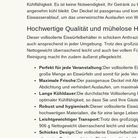
Kühlfähigkeit. Es ist keine Notwendigkeit, Ihr Getränk zu
angenehm kühl bleibt. Der Deckel ist passgenau und kom
Eiswasserablauf, um das unerwünschte Auslaufen von W
Hochwertige Qualität und mühelose
Dieser vollisolierte Eiswürfelbehälter in schickem Anthraz
auch ansprechend in jeder Umgebung. Trotz des großzü
Nettogewicht überraschend leicht und auch bei vollem Fül
Reinigung macht ihn zudem äußerst pflegeleicht.
Perfekt für jede Veranstaltung:
Der vollisolierte 
große Menge an Eiswürfeln und somit für jede Ver
Maximale Frische:
Der passgenaue Deckel mit Abtr
Abdichtung und verhindert Auslaufen, um maximale
Lange Kühldauer:
Die durchdachte Vollisolierung 
optimaler Kühlfähigkeit, so dass Sie und Ihre Gäste
Robust und hygienisch:
Dieser vollisolierte Eisw
hochwertigen Materialien, die für eine lange Lebe
Leichtgewichtiger Transport:
Trotz des großzügi
906 g Nettogewicht überraschend leicht und einfac
Schickes Design:
Der vollisolierte Eiswürfelbehält