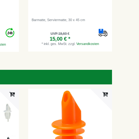
Barmatte, Serviermatte, 30 x 45 cm
EISSCHA
UVP 19,60 €
15,00 € *
*
inkl. ges. MwSt.
zzgl.
Versandkosten
*
i
sten