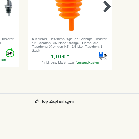
 Dosierer
Ausgießer, Flaschenausgießer, Schnaps Dosierer
Eiscrushe
e
für Flaschen Billy Neon Orange - für fast alle
Reinigun
Flaschengrößen von 0,5 - 1,5 Liter Flaschen, 1
Stück
1,10 € *
sten
*
inkl. ges. MwSt.
zzgl.
Versandkosten
*
i
Top Zapfanlagen