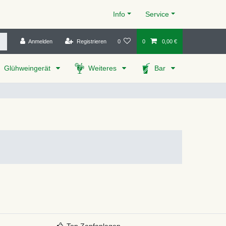
Info
Service
Anmelden
Registrieren
0
0
0,00 €
Glühweingerät
Weiteres
Bar
Top Zapfanlagen