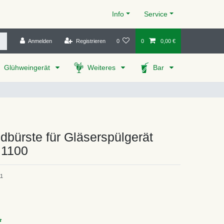
Info
Service
Anmelden
Registrieren
0
0
0,00 €
Glühweingerät
Weiteres
Bar
bürste für Gläserspülgerät
 1100
11
*