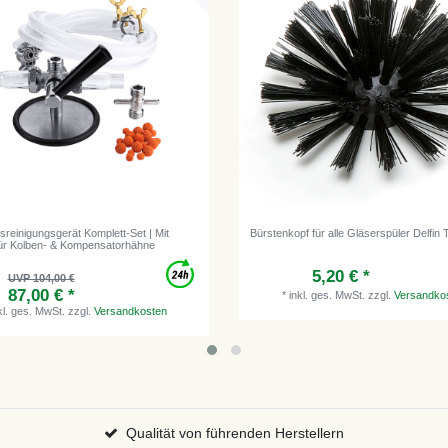
gsreinigungsgerät Komplett-Set | Mit
Bürstenkopf für alle Gläserspüler Delfin
ür Kolben- & Kompensatorhähne
5,20 € *
UVP 104,00 €
87,00 € *
*
inkl. ges. MwSt.
zzgl.
Versandko
kl. ges. MwSt.
zzgl.
Versandkosten
Qualität von führenden Herstellern