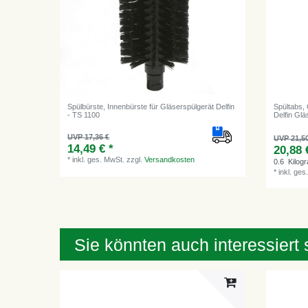
Spülbürste, Innenbürste für Gläserspülgerät Delfin
Spültabs, 
- TS 1100
Delfin Gl
UVP 17,36 €
UVP 21,5
14,49 € *
20,88 
*
inkl. ges. MwSt.
zzgl.
Versandkosten
0.6
Kilog
*
inkl. ges
Sie könnten auch interessiert 