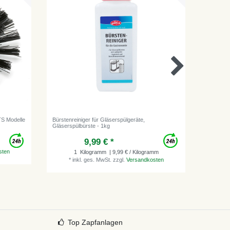
 TS Modelle
Bürstenreiniger für Gläserspülgeräte,
Bürstenso
Gläserspülbürste - 1kg
9,99 € *
sten
1
Kilogramm
| 9,99 € / Kilogramm
*
inkl. ges. MwSt.
zzgl.
Versandkosten
*
i
Top Zapfanlagen