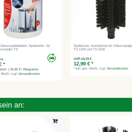
Gläserspültabletten, Spülwürfel - für
Spülbürste, Innenbürste für Gläserspülge
äserspüler TS
TS 2100 und TS 3100
UVP 16,79 €
0 €
12,99 € *
€ *
*
inkl. ges. MwSt.
zzgl.
Versandkosten
ramm
| 34,80 € / Kilogramm
. MwSt.
zzgl.
Versandkosten
sein an: