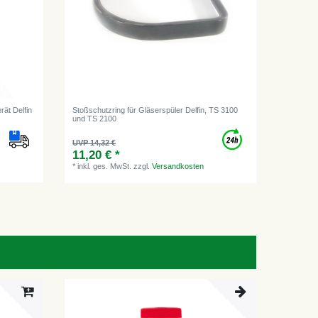
rät Delfin
Stoßschutzring für Gläserspüler Delfin, TS 3100
und TS 2100
UVP 14,32 €
11,20 € *
*
inkl. ges. MwSt.
zzgl.
Versandkosten