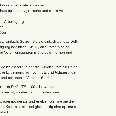
S Gläserspülgeräte abgestimmt
tte für eine hygienische und effektive
em Arbeitsgang
ch
äser
ar einfach. Setzen Sie sie einfach auf das Delfin
nigung beginnen. Die Nylonbürsten sind so
 und Verunreinigungen mühelos entfernen und
ezialgläsern, dient die Außenbürste für Delfin
ktive Entfernung von Schmutz und Ablagerungen
 und selteneren Verschleiß erleiden.
erät Delfin TS 1100 c ist weniger
licher ist, sondern auch Kosten spart.
 Gläserspülgeräte und erleben Sie, wie sie die
nd Kosten senkt und gleichzeitig eine optimale
tiert.