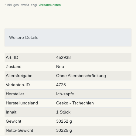
* inkl. ges. MwSt. zzgl.
Versandkosten
Weitere Details
Technisches
Wert
Art.-ID
452938
Merkmal
Zustand
Neu
Altersfreigabe
Ohne Altersbeschränkung
Varianten-ID
4725
Hersteller
Ich-zapfe
Herstellungsland
Cesko - Tschechien
Inhalt
1 Stück
Gewicht
30252 g
Netto-Gewicht
30225 g