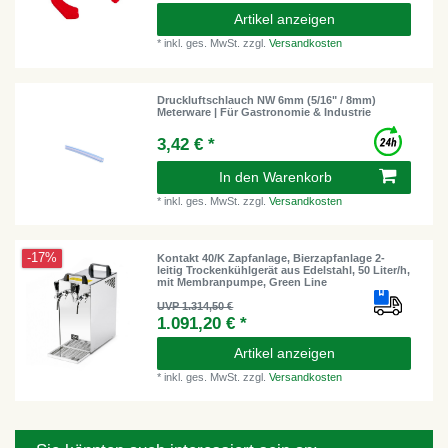
Artikel anzeigen
*
inkl. ges. MwSt.
zzgl.
Versandkosten
Druckluftschlauch NW 6mm (5/16" / 8mm)
Meterware | Für Gastronomie & Industrie
3,42 € *
In den Warenkorb
*
inkl. ges. MwSt.
zzgl.
Versandkosten
-17%
Kontakt 40/K Zapfanlage, Bierzapfanlage 2-
leitig Trockenkühlgerät aus Edelstahl, 50 Liter/h,
mit Membranpumpe, Green Line
UVP 1.314,50 €
1.091,20 € *
Artikel anzeigen
*
inkl. ges. MwSt.
zzgl.
Versandkosten