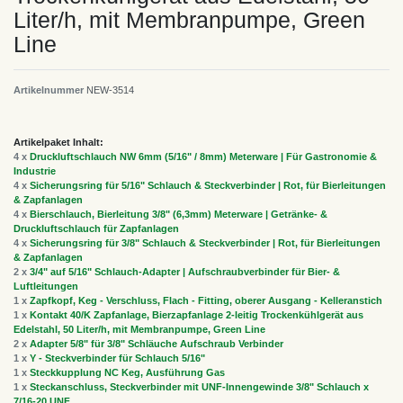
Liter/h, mit Membranpumpe, Green
Line
Artikelnummer
NEW-3514
Artikelpaket Inhalt:
4 x
Druckluftschlauch NW 6mm (5/16" / 8mm) Meterware | Für Gastronomie &
Industrie
4 x
Sicherungsring für 5/16" Schlauch & Steckverbinder | Rot, für Bierleitungen
& Zapfanlagen
4 x
Bierschlauch, Bierleitung 3/8" (6,3mm) Meterware | Getränke- &
Druckluftschlauch für Zapfanlagen
4 x
Sicherungsring für 3/8" Schlauch & Steckverbinder | Rot, für Bierleitungen
& Zapfanlagen
2 x
3/4" auf 5/16" Schlauch-Adapter | Aufschraubverbinder für Bier- &
Luftleitungen
1 x
Zapfkopf, Keg - Verschluss, Flach - Fitting, oberer Ausgang - Kelleranstich
1 x
Kontakt 40/K Zapfanlage, Bierzapfanlage 2-leitig Trockenkühlgerät aus
Edelstahl, 50 Liter/h, mit Membranpumpe, Green Line
2 x
Adapter 5/8" für 3/8" Schläuche Aufschraub Verbinder
1 x
Y - Steckverbinder für Schlauch 5/16"
1 x
Steckkupplung NC Keg, Ausführung Gas
1 x
Steckanschluss, Steckverbinder mit UNF-Innengewinde 3/8" Schlauch x
7/16-20 UNF