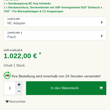
1 x
Steckkupplung NC Keg Getränke
1 x
Steckanschluss, Steckverbinder mit UNF-Innengewinde 5/16" Schlauch x
7/16" - Für Bierzapfanlagen & CC-Kupplungen
ZAPFKOPF
ZAPFKOPF 2
UVP 1.225,20 €
*
1.022,00 €
Inhalt
1
Stück
Ihre Bestellung wird innerhalb von 24 Stunden versendet!
In den Warenkorb
Wunschliste