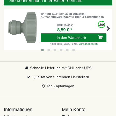
Sie könnten auch interessiert sein an:
3/4" auf 5/16" Schlauch-Adapter |
Aufschraubverbinder für Bier- & Luftleitungen
UVP 10,63 €
8,59 € *
In den Warenkorb
*
inkl. ges. MwSt.
zzgl.
Versandkosten
Schnelle Lieferung mit DHL oder UPS
Qualität von führenden Herstellern
Top Zapfanlagen
Informationen
Mein Konto