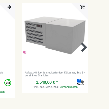
Artikel
aub
Aufsatzkühlgerät, steckerfertiger Kältesatz, Typ 1 -
[Paket] B
verzinktes Stahlblech
und 5/8"
1.540,00 € *
*
inkl. ges. MwSt.
zzgl.
Versandkosten
sten
*
i