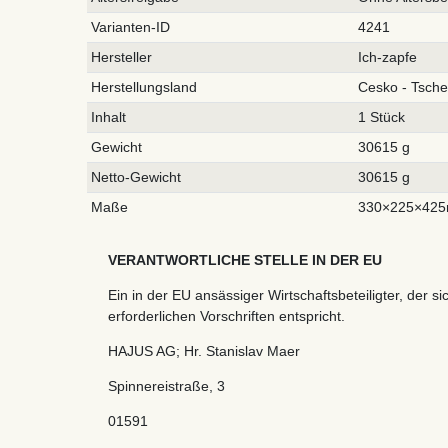
Varianten-ID
4241
Hersteller
Ich-zapfe
Herstellungsland
Cesko - Tsche
Inhalt
1 Stück
Gewicht
30615 g
Netto-Gewicht
30615 g
Maße
330×225×42
VERANTWORTLICHE STELLE IN DER EU
Ein in der EU ansässiger Wirtschaftsbeteiligter, der si
erforderlichen Vorschriften entspricht.
HAJUS AG; Hr. Stanislav Maer
Spinnereistraße
,
3
01591