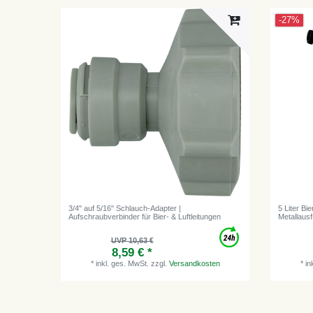
-27%
3/4" auf 5/16" Schlauch-Adapter |
5 Liter Bi
Aufschraubverbinder für Bier- & Luftleitungen
Metallausf
UVP 10,63 €
8,59 € *
*
inkl. ges. MwSt.
zzgl.
Versandkosten
*
in