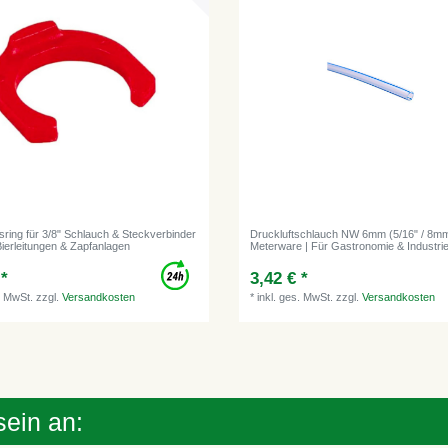
sring für 3/8" Schlauch & Steckverbinder
Druckluftschlauch NW 6mm (5/16" / 8m
 Bierleitungen & Zapfanlagen
Meterware | Für Gastronomie & Industri
 *
3,42 € *
. MwSt.
zzgl.
Versandkosten
*
inkl. ges. MwSt.
zzgl.
Versandkosten
sein an: