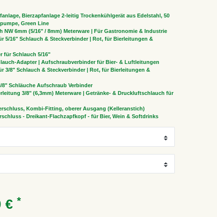
anlage, Bierzapfanlage 2-leitig Trockenkühlgerät aus Edelstahl, 50
npumpe, Green Line
h NW 6mm (5/16" / 8mm) Meterware | Für Gastronomie & Industrie
r 5/16" Schlauch & Steckverbinder | Rot, für Bierleitungen &
r für Schlauch 5/16"
hlauch-Adapter | Aufschraubverbinder für Bier- & Luftleitungen
r 3/8" Schlauch & Steckverbinder | Rot, für Bierleitungen &
 3/8" Schläuche Aufschraub Verbinder
rleitung 3/8" (6,3mm) Meterware | Getränke- & Druckluftschlauch für
erschluss, Kombi-Fitting, oberer Ausgang (Kelleranstich)
schluss - Dreikant-Flachzapfkopf - für Bier, Wein & Softdrinks
*
0 €