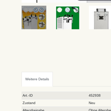
Weitere Details
Technisches
Wert
Art.-ID
452938
Merkmal
Zustand
Neu
Altersfreigabe
Ohne Altersb