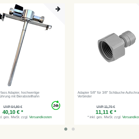
erfass Adapter, hochwertige
Adapter 5/8" für 3/8" Schläuche Aufschr
ührung mit Bierabstellhahn
Verbinder
UVP 54,80 €
UVP 11,70 €
40,10 € *
11,11 € *
kl. ges. MwSt.
zzgl.
Versandkosten
*
inkl. ges. MwSt.
zzgl.
Versandko