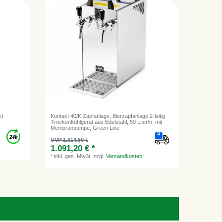
m)
Kontakt 40/K Zapfanlage, Bierzapfanlage 2-leitig
e
Trockenkühlgerät aus Edelstahl, 50 Liter/h, mit
Membranpumpe, Green Line
UVP 1.314,50 €
1.091,20 € *
*
inkl. ges. MwSt.
zzgl.
Versandkosten