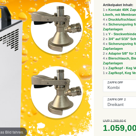
Artikelpaket Inhalt:
1 x
Kontakt 40/K Zapf
Liter/h, mit Membra
4 x
Druckluftschlauc
4 x
Sicherungsring fü
Zapfanlagen
1 x
Y - Steckverbinde
2 x
3/4" auf 5/16" Sc
4 x
Sicherungsring fü
Zapfanlagen
2 x
Adapter 5/8" für
4 x
Bierschlauch, Bie
Zapfanlagen
1 x
Zapfkopf - Keg V
1 x
Zapfkopf, Keg Ver
ZAPFKOPF
ZAPFKOPF 2
UVP 1.269,60 €
1.059,0
as Bild fahren