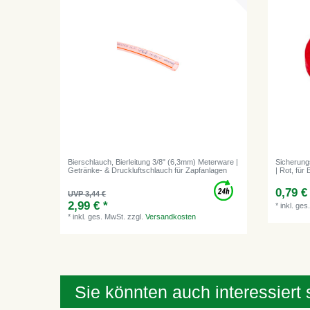
Bierschlauch, Bierleitung 3/8" (6,3mm) Meterware |
Sicherung
Getränke- & Druckluftschlauch für Zapfanlagen
| Rot, für
0,79 €
UVP 3,44 €
2,99 € *
*
inkl. ges
*
inkl. ges. MwSt.
zzgl.
Versandkosten
Sie könnten auch interessiert 