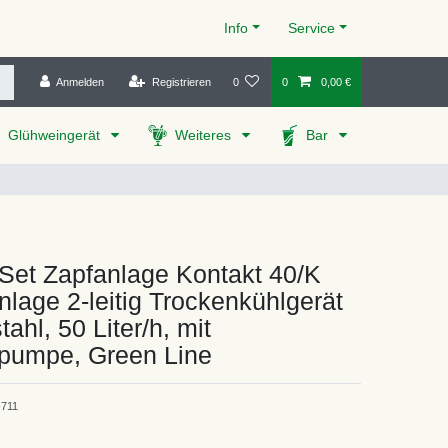
Info
Service
Anmelden
Registrieren
0
0
0,00 €
Glühweingerät
Weiteres
Bar
Set Zapfanlage Kontakt 40/K
nlage 2-leitig Trockenkühlgerät
ahl, 50 Liter/h, mit
umpe, Green Line
711