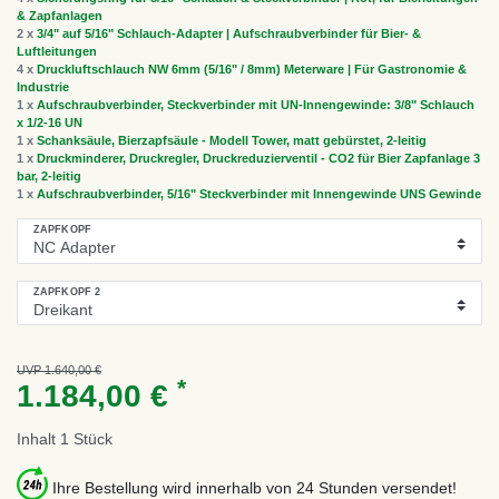
& Zapfanlagen
2 x
3/4" auf 5/16" Schlauch-Adapter | Aufschraubverbinder für Bier- &
Luftleitungen
4 x
Druckluftschlauch NW 6mm (5/16" / 8mm) Meterware | Für Gastronomie &
Industrie
1 x
Aufschraubverbinder, Steckverbinder mit UN-Innengewinde: 3/8" Schlauch
x 1/2-16 UN
1 x
Schanksäule, Bierzapfsäule - Modell Tower, matt gebürstet, 2-leitig
1 x
Druckminderer, Druckregler, Druckreduzierventil - CO2 für Bier Zapfanlage 3
bar, 2-leitig
1 x
Aufschraubverbinder, 5/16" Steckverbinder mit Innengewinde UNS Gewinde
ZAPFKOPF
ZAPFKOPF 2
UVP 1.640,00 €
*
1.184,00 €
Inhalt
1
Stück
Ihre Bestellung wird innerhalb von 24 Stunden versendet!