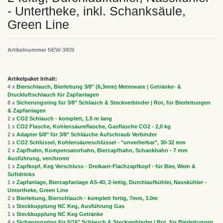
- Untertheke, inkl. Schanksäule,
Green Line
Artikelnummer
NEW-3809
Artikelpaket Inhalt:
4 x
Bierschlauch, Bierleitung 3/8" (6,3mm) Meterware | Getränke- &
Druckluftschlauch für Zapfanlagen
8 x
Sicherungsring für 3/8" Schlauch & Steckverbinder | Rot, für Bierleitungen
& Zapfanlagen
2 x
CO2 Schlauch - komplett, 1.5 m lang
1 x
CO2 Flasche, Kohlensäureflasche, Gasflasche CO2 - 2,0 kg
2 x
Adapter 5/8" für 3/8" Schläuche Aufschraub Verbinder
1 x
CO2 Schlüssel, Kohlensäureschlüssel - "unverlierbar", 30-32 mm
2 x
Zapfhahn, Kompensatorhahn, Bierzapfhahn, Schankhahn - 7 mm
Ausführung, verchromt
1 x
Zapfkopf, Keg Verschluss - Dreikant-Flachzapfkopf - für Bier, Wein &
Softdrinks
1 x
Zapfanlage, Bierzapfanlage AS-40, 2-leitig, Durchlaufkühler, Nasskühler -
Untertheke, Green Line
2 x
Bierleitung, Bierschlauch - komplett fertig, 7mm, 3.0m
1 x
Steckkupplung NC Keg, Ausführung Gas
1 x
Steckkupplung NC Keg Getränke
4 x
Sicherungsring für 5/16" Schlauch & Steckverbinder | Rot, für Bierleitungen