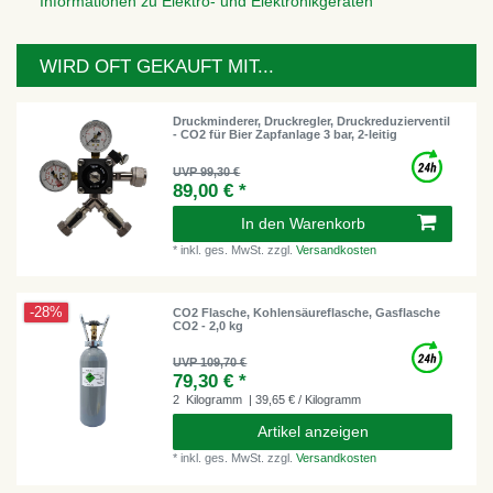
Informationen zu Elektro- und Elektronikgeräten
WIRD OFT GEKAUFT MIT...
Druckminderer, Druckregler, Druckreduzierventil
- CO2 für Bier Zapfanlage 3 bar, 2-leitig
UVP 99,30 €
89,00 € *
In den Warenkorb
*
inkl. ges. MwSt.
zzgl.
Versandkosten
-28%
CO2 Flasche, Kohlensäureflasche, Gasflasche
CO2 - 2,0 kg
UVP 109,70 €
79,30 € *
2
Kilogramm
| 39,65 € / Kilogramm
Artikel anzeigen
*
inkl. ges. MwSt.
zzgl.
Versandkosten