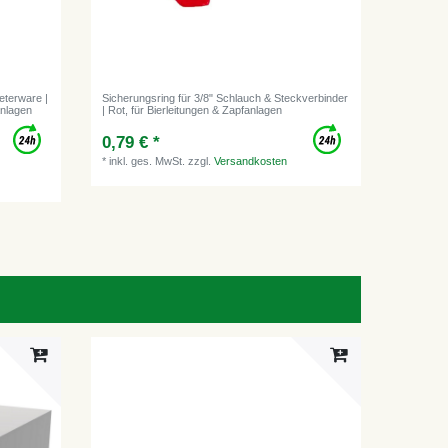
eterware |
Sicherungsring für 3/8" Schlauch & Steckverbinder
anlagen
| Rot, für Bierleitungen & Zapfanlagen
0,79 € *
*
inkl. ges. MwSt.
zzgl.
Versandkosten
-28%