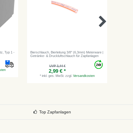
tz, Typ 1 -
Bierschlauch, Bierleitung 3/8" (6,3mm) Meterware |
CO2 Flas
Getränke- & Druckluftschlauch für Zapfanlagen
CO2 - 2,
UVP 3,44 €
sten
2,99 € *
*
inkl. ges. MwSt.
zzgl.
Versandkosten
2
*
i
Top Zapfanlagen