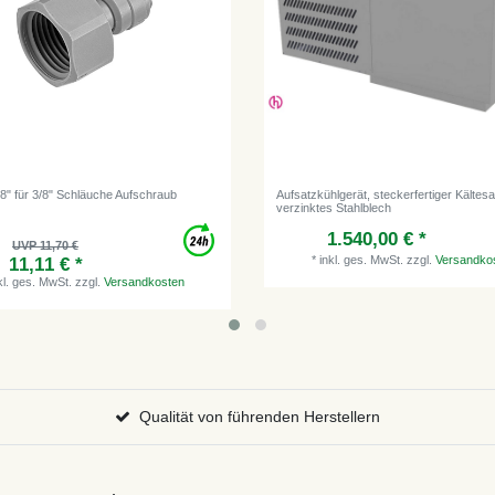
/8" für 3/8" Schläuche Aufschraub
Aufsatzkühlgerät, steckerfertiger Kältesa
verzinktes Stahlblech
1.540,00 € *
UVP 11,70 €
*
inkl. ges. MwSt.
zzgl.
Versandko
11,11 € *
kl. ges. MwSt.
zzgl.
Versandkosten
Qualität von führenden Herstellern