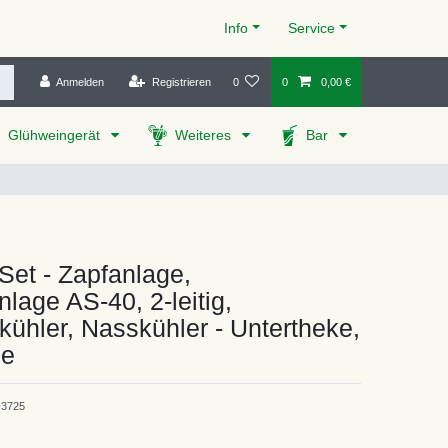
Info
Service
Anmelden
Registrieren
0
0
0,00 €
Glühweingerät
Weiteres
Bar
Set - Zapfanlage,
nlage AS-40, 2-leitig,
kühler, Nasskühler - Untertheke,
ne
3725