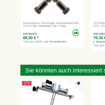
Druckminderer, Druckregler, Druckreduzierventil -
CO2 Flasc
CO2 für Bier Zapfanlage 3 bar, 2-leitig
CO2 - 2,0
UVP 99,30 €
UVP 109,
89,00 € *
79,30 
*
inkl. ges. MwSt.
zzgl.
Versandkosten
2
Kilogr
*
inkl. ges
Sie könnten auch interessiert 
-27%