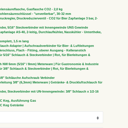
lensäureflasche, Gasflasche CO2 - 2,0 kg
ohlensäureschlüssel - "unverlierbar", 30-32 mm
uckregler, Druckreduzierventil - CO2 für Bier Zapfanlage 3 bar, 2-
nder, 5/16" Steckverbinder mit Innengewinde UNS Gewinde
apfanlage AS-40, 2-leitig, Durchlaufkühler, Nasskühler - Untertheke,
omplett, 1.5 m lang
hlauch-Adapter | Aufschraubverbinder für Bier- & Luftleitungen
erschluss, Flach - Fitting, oberer Ausgang - Kelleranstich
r 5/16" Schlauch & Steckverbinder | Rot, für Bierleitungen &
h NW 6mm (5/16" / 8mm) Meterware | Für Gastronomie & Industrie
r 3/8" Schlauch & Steckverbinder | Rot, für Bierleitungen &
 3/8" Schläuche Aufschraub Verbinder
rleitung 3/8" (6,3mm) Meterware | Getränke- & Druckluftschlauch für
der, Steckverbinder mit UN-Innengewinde: 3/8" Schlauch x 1/2-16
C Keg, Ausführung Gas
C Keg Getränke