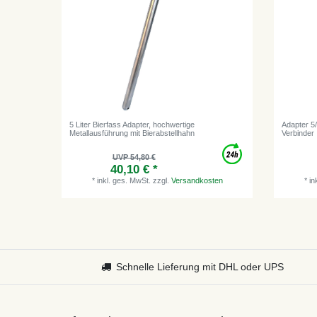
5 Liter Bierfass Adapter, hochwertige
Adapter 5
Metallausführung mit Bierabstellhahn
Verbinder
UVP 54,80 €
40,10 € *
*
inkl. ges. MwSt.
zzgl.
Versandkosten
*
in
Schnelle Lieferung mit DHL oder UPS