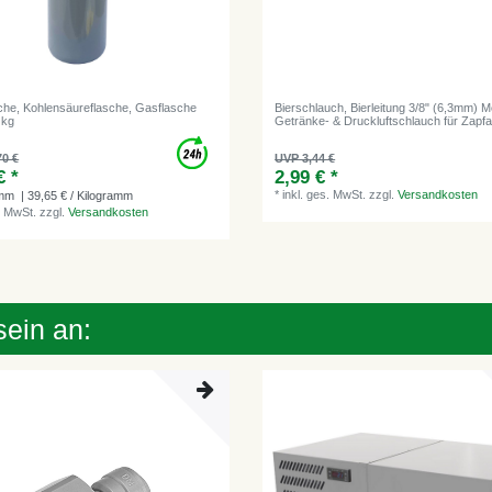
he, Kohlensäureflasche, Gasflasche
Bierschlauch, Bierleitung 3/8" (6,3mm) M
 kg
Getränke- & Druckluftschlauch für Zapf
70 €
UVP 3,44 €
€ *
2,99 € *
*
inkl. ges. MwSt.
zzgl.
Versandkosten
amm
| 39,65 € / Kilogramm
. MwSt.
zzgl.
Versandkosten
sein an: