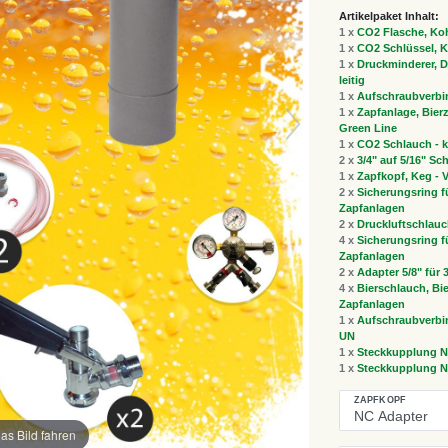
Artikelpaket Inhalt:
1 x
CO2 Flasche, Koh
1 x
CO2 Schlüssel, K
1 x
Druckminderer, Dr
leitig
1 x
Aufschraubverbi
1 x
Zapfanlage, Bierz
Green Line
1 x
CO2 Schlauch - k
2 x
3/4" auf 5/16" Sc
1 x
Zapfkopf, Keg - V
2 x
Sicherungsring fü
Zapfanlagen
2 x
Druckluftschlauc
4 x
Sicherungsring fü
Zapfanlagen
2 x
Adapter 5/8" für
4 x
Bierschlauch, Bie
Zapfanlagen
1 x
Aufschraubverbin
UN
1 x
Steckkupplung N
1 x
Steckkupplung N
ZAPFKOPF
as Bild fahren