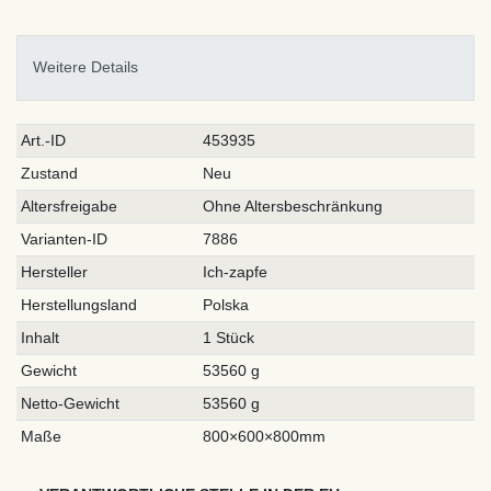
Weitere Details
Technisches
Wert
Art.-ID
453935
Merkmal
Zustand
Neu
Altersfreigabe
Ohne Altersbeschränkung
Varianten-ID
7886
Hersteller
Ich-zapfe
Herstellungsland
Polska
Inhalt
1 Stück
Gewicht
53560 g
Netto-Gewicht
53560 g
Maße
800×600×800mm