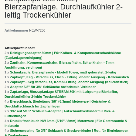
Bierzapfanlage, Durchlaufkühler 2-
leitig Trockenkühler
Artikelnummer
NEW-7250
Artikelpaket Inhalt:
2 x
Reinigungsadapter 30mm | Für Kolben- & Kompensatorschankhähne
(Zapfanlagenreinigung)
2 x
Zapfhahn, Kompensatorhahn, Bierzapfhahn, Schankhahn - 7 mm
Ausführung, verchromt
1 x
Schanksäule, Bierzapfsäule - Modell Tower, matt gebürstet, 2-leitig
1 x
Zapfkopf, Keg - Verschluss, Flach - Fitting, oberer Ausgang - Kelleranstich
1 x
Zapfkopf - Keg Verschluss, Kombi-Fitting, oberer Ausgang (Kelleranstich)
2 x
Adapter 5/8" für 3/8" Schläuche Aufschraub Verbinder
1 x
Zapfanlage, Bierzapfanlage STREAM 80K mit Luftpumpe Bierkoffer,
Durchlaufkühler 2-leitig Trockenkühler
4 x
Bierschlauch, Bierleitung 3/8" (6,3mm) Meterware | Getränke- &
Druckluftschlauch für Zapfanlagen
2 x
3/4" auf 5/16" Schlauch-Adapter | Aufschraubverbinder für Bier- &
Luftleitungen
4 x
Druckluftschlauch NW 6mm (5/16" / 8mm) Meterware | Für Gastronomie &
Industrie
4 x
Sicherungsring für 3/8" Schlauch & Steckverbinder | Rot, für Bierleitungen
& Zapfanlagen