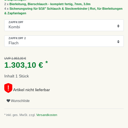
2 x
Bierleitung, Bierschlauch - komplett fertig, 7mm, 3.0m
4 x
Sicherungsring für 5/16" Schlauch & Steckverbinder | Rot, für Bierleitungen
& Zapfanlagen
ZAPFKOPF
ZAPFKOPF 2
UVP 1.953,00 €
*
1.303,10 €
Inhalt
1
Stück
Artikel nicht lieferbar
Wunschliste
* inkl. ges. MwSt. zzgl.
Versandkosten