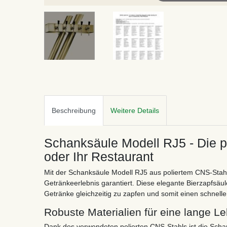
Beschreibung
Weitere Details
Schanksäule Modell RJ5 - Die pe
oder Ihr Restaurant
Mit der Schanksäule Modell RJ5 aus poliertem CNS-Stahl 
Getränkeerlebnis garantiert. Diese elegante Bierzapfsäu
Getränke gleichzeitig zu zapfen und somit einen schnellen
Robuste Materialien für eine lange L
Dank des verwendeten polierten CNS-Stahls ist die Scha