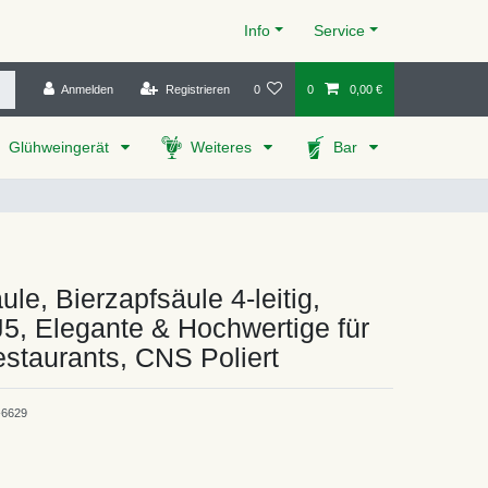
Info
Service
Anmelden
Registrieren
0
0
0,00 €
Glühweingerät
Weiteres
Bar
le, Bierzapfsäule 4-leitig,
5, Elegante & Hochwertige für
staurants, CNS Poliert
6629