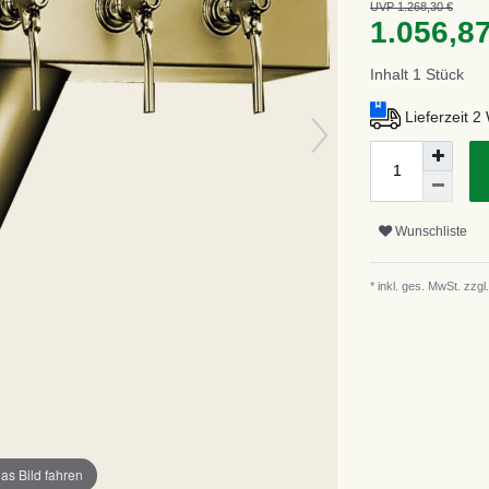
UVP 1.268,30 €
1.056,8
Inhalt
1
Stück
Lieferzeit 
Wunschliste
* inkl. ges. MwSt. zzgl.
as Bild fahren