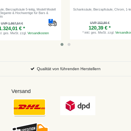
e, Bierzapfsäule 5-leitig, Modell Modell
Schanksäule, Bierzapfsäule, Chrom, 1-lei
Elegante & Hochwertige für Bars &
ts
UVP 152,80 €
UVP 1.867,54 €
120,39 € *
1.324,01 € *
*
inkl. ges. MwSt.
zzgl.
Versandko
kl. ges. MwSt.
zzgl.
Versandkosten
Qualität von führenden Herstellern
Versand