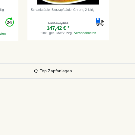
tig
Schanksäule, Bierzapfsäule, Chrom, 2-leitig
Schanksäu
elegant
UVP 192,49 €
147,42 € *
*
inkl. ges. MwSt.
zzgl.
Versandkosten
*
i
sten
Top Zapfanlagen