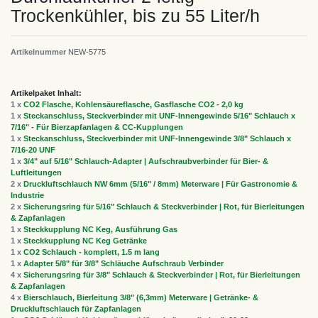
Trockenkühler, bis zu 55 Liter/h
Artikelnummer
NEW-5775
Artikelpaket Inhalt:
1 x
CO2 Flasche, Kohlensäureflasche, Gasflasche CO2 - 2,0 kg
1 x
Steckanschluss, Steckverbinder mit UNF-Innengewinde 5/16" Schlauch x
7/16" - Für Bierzapfanlagen & CC-Kupplungen
1 x
Steckanschluss, Steckverbinder mit UNF-Innengewinde 3/8" Schlauch x
7/16-20 UNF
1 x
3/4" auf 5/16" Schlauch-Adapter | Aufschraubverbinder für Bier- &
Luftleitungen
2 x
Druckluftschlauch NW 6mm (5/16" / 8mm) Meterware | Für Gastronomie &
Industrie
2 x
Sicherungsring für 5/16" Schlauch & Steckverbinder | Rot, für Bierleitungen
& Zapfanlagen
1 x
Steckkupplung NC Keg, Ausführung Gas
1 x
Steckkupplung NC Keg Getränke
1 x
CO2 Schlauch - komplett, 1.5 m lang
1 x
Adapter 5/8" für 3/8" Schläuche Aufschraub Verbinder
4 x
Sicherungsring für 3/8" Schlauch & Steckverbinder | Rot, für Bierleitungen
& Zapfanlagen
4 x
Bierschlauch, Bierleitung 3/8" (6,3mm) Meterware | Getränke- &
Druckluftschlauch für Zapfanlagen