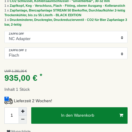
1 x
CO2 Schlüssel, Kohlensäureschlüssel - "unverlierbar", 30-32 mm
1 x
Zapfkopf, Keg - Verschluss, Flach - Fitting, oberer Ausgang - Kelleranstich
1 x
Zapfanlage, Bierzapfanlage STREAM 50 Bierkoffer, Durchlaufkühler 2-leitig
Trockenkühler, bis zu 55 Liter/h - BLACK EDITION
1 x
Druckminderer, Druckregler, Druckreduzierventil - CO2 für Bier Zapfanlage 3
bar, 2-leitig
ZAPFKOPF
ZAPFKOPF 2
UVP 1.291,00 €
*
935,00 €
Inhalt
1
Stück
Lieferzeit 2 Wochen!
In den Warenkorb
Wunschliste