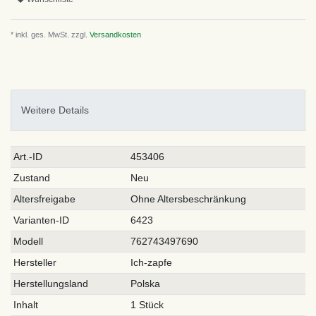
* inkl. ges. MwSt. zzgl.
Versandkosten
Weitere Details
Technisches
Wert
Art.-ID
453406
Merkmal
Zustand
Neu
Altersfreigabe
Ohne Altersbeschränkung
Varianten-ID
6423
Modell
762743497690
Hersteller
Ich-zapfe
Herstellungsland
Polska
Inhalt
1 Stück