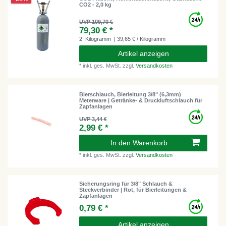
CO2 - 2,0 kg
UVP 109,70 €
79,30 € *
2
Kilogramm
| 39,65 € / Kilogramm
Artikel anzeigen
*
inkl. ges. MwSt.
zzgl.
Versandkosten
Bierschlauch, Bierleitung 3/8" (6,3mm)
Meterware | Getränke- & Druckluftschlauch für
Zapfanlagen
UVP 3,44 €
2,99 € *
In den Warenkorb
*
inkl. ges. MwSt.
zzgl.
Versandkosten
Sicherungsring für 3/8" Schlauch &
Steckverbinder | Rot, für Bierleitungen &
Zapfanlagen
0,79 € *
Artikel anzeigen