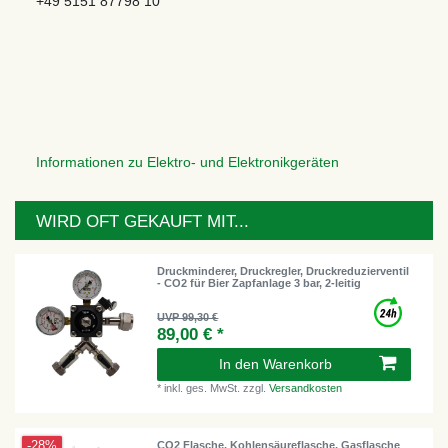
+49 5151 87798 10
Informationen zu Elektro- und Elektronikgeräten
WIRD OFT GEKAUFT MIT...
Druckminderer, Druckregler, Druckreduzierventil
- CO2 für Bier Zapfanlage 3 bar, 2-leitig
UVP 99,30 €
89,00 € *
In den Warenkorb
*
inkl. ges. MwSt.
zzgl.
Versandkosten
-28%
CO2 Flasche, Kohlensäureflasche, Gasflasche