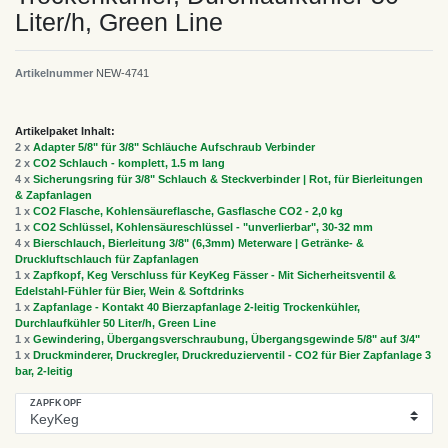
Liter/h, Green Line
Artikelnummer
NEW-4741
Artikelpaket Inhalt:
2 x
Adapter 5/8" für 3/8" Schläuche Aufschraub Verbinder
2 x
CO2 Schlauch - komplett, 1.5 m lang
4 x
Sicherungsring für 3/8" Schlauch & Steckverbinder | Rot, für Bierleitungen
& Zapfanlagen
1 x
CO2 Flasche, Kohlensäureflasche, Gasflasche CO2 - 2,0 kg
1 x
CO2 Schlüssel, Kohlensäureschlüssel - "unverlierbar", 30-32 mm
4 x
Bierschlauch, Bierleitung 3/8" (6,3mm) Meterware | Getränke- &
Druckluftschlauch für Zapfanlagen
1 x
Zapfkopf, Keg Verschluss für KeyKeg Fässer - Mit Sicherheitsventil &
Edelstahl-Fühler für Bier, Wein & Softdrinks
1 x
Zapfanlage - Kontakt 40 Bierzapfanlage 2-leitig Trockenkühler,
Durchlaufkühler 50 Liter/h, Green Line
1 x
Gewindering, Übergangsverschraubung, Übergangsgewinde 5/8" auf 3/4"
1 x
Druckminderer, Druckregler, Druckreduzierventil - CO2 für Bier Zapfanlage 3
bar, 2-leitig
ZAPFKOPF