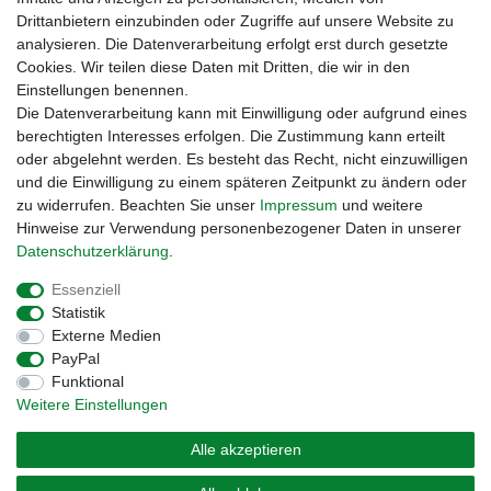
Drittanbietern einzubinden oder Zugriffe auf unsere Website zu
analysieren. Die Datenverarbeitung erfolgt erst durch gesetzte
Cookies. Wir teilen diese Daten mit Dritten, die wir in den
Einstellungen benennen.
Zahlungsmöglichkeiten
Die Datenverarbeitung kann mit Einwilligung oder aufgrund eines
berechtigten Interesses erfolgen. Die Zustimmung kann erteilt
oder abgelehnt werden. Es besteht das Recht, nicht einzuwilligen
und die Einwilligung zu einem späteren Zeitpunkt zu ändern oder
zu widerrufen. Beachten Sie unser
Impressum
und weitere
Hinweise zur Verwendung personenbezogener Daten in unserer
Daten­schutz­erklärung
.
Essenziell
Statistik
Externe Medien
Impressum
Daten­schutz­erklärung
AGB
PayPal
Funktional
Weitere Einstellungen
Widerrufs­recht
Kontakt
Vertrag widerrufen
Alle akzeptieren
© Copyright 2026 | Alle Rechte vorbehalten. – Preisangaben inkl. gesetzl. MwSt. |