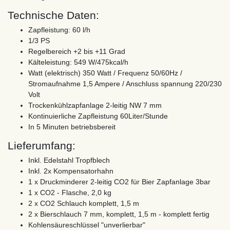
Technische Daten:
Zapfleistung: 60 l/h
1/3 PS
Regelbereich +2 bis +11 Grad
Kälteleistung: 549 W/475kcal/h
Watt (elektrisch) 350 Watt / Frequenz 50/60Hz /
Stromaufnahme 1,5 Ampere / Anschluss spannung 220/230
Volt
Trockenkühlzapfanlage 2-leitig NW 7 mm
Kontinuierliche Zapfleistung 60Liter/Stunde
In 5 Minuten betriebsbereit
Lieferumfang:
Inkl. Edelstahl Tropfblech
Inkl. 2x Kompensatorhahn
1 x Druckminderer 2-leitig CO2 für Bier Zapfanlage 3bar
1 x CO2 - Flasche, 2,0 kg
2 x CO2 Schlauch komplett, 1,5 m
2 x Bierschlauch 7 mm, komplett, 1,5 m - komplett fertig
Kohlensäureschlüssel "unverlierbar"