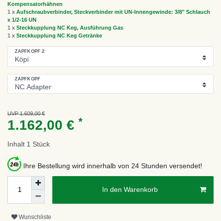
Kompensatorhähnen
1 x
Aufschraubverbinder, Steckverbinder mit UN-Innengewinde: 3/8" Schlauch
x 1/2-16 UN
1 x
Steckkupplung NC Keg, Ausführung Gas
1 x
Steckkupplung NC Keg Getränke
ZAPFKOPF 2
ZAPFKOPF
UVP 1.609,00 €
*
1.162,00 €
Inhalt
1
Stück
Ihre Bestellung wird innerhalb von 24 Stunden versendet!
In den Warenkorb
Wunschliste