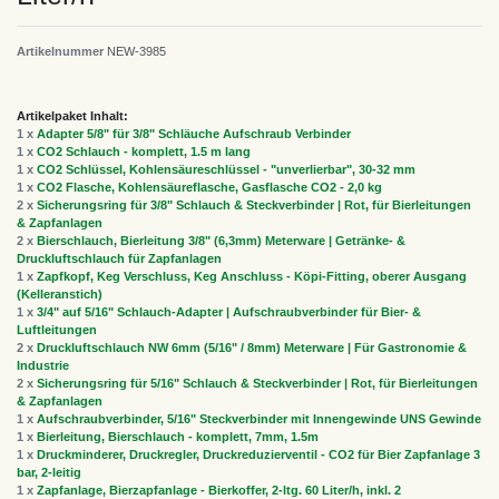
Artikelnummer
NEW-3985
Artikelpaket Inhalt:
1 x
Adapter 5/8" für 3/8" Schläuche Aufschraub Verbinder
1 x
CO2 Schlauch - komplett, 1.5 m lang
1 x
CO2 Schlüssel, Kohlensäureschlüssel - "unverlierbar", 30-32 mm
1 x
CO2 Flasche, Kohlensäureflasche, Gasflasche CO2 - 2,0 kg
2 x
Sicherungsring für 3/8" Schlauch & Steckverbinder | Rot, für Bierleitungen
& Zapfanlagen
2 x
Bierschlauch, Bierleitung 3/8" (6,3mm) Meterware | Getränke- &
Druckluftschlauch für Zapfanlagen
1 x
Zapfkopf, Keg Verschluss, Keg Anschluss - Köpi-Fitting, oberer Ausgang
(Kelleranstich)
1 x
3/4" auf 5/16" Schlauch-Adapter | Aufschraubverbinder für Bier- &
Luftleitungen
2 x
Druckluftschlauch NW 6mm (5/16" / 8mm) Meterware | Für Gastronomie &
Industrie
2 x
Sicherungsring für 5/16" Schlauch & Steckverbinder | Rot, für Bierleitungen
& Zapfanlagen
1 x
Aufschraubverbinder, 5/16" Steckverbinder mit Innengewinde UNS Gewinde
1 x
Bierleitung, Bierschlauch - komplett, 7mm, 1.5m
1 x
Druckminderer, Druckregler, Druckreduzierventil - CO2 für Bier Zapfanlage 3
bar, 2-leitig
1 x
Zapfanlage, Bierzapfanlage - Bierkoffer, 2-ltg. 60 Liter/h, inkl. 2