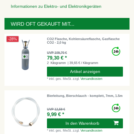
Informationen zu Elektro- und Elektronikgeräten
WIRD OFT GEKAUFT MIT...
-28%
CO2 Flasche, Kohlensäureflasche, Gasflasche
CO2 - 2,0 kg
UVP 109,70 €
79,30 € *
2
Kilogramm
| 39,65 € / Kilogramm
Artikel anzeigen
*
inkl. ges. MwSt.
zzgl.
Versandkosten
Bierleitung, Bierschlauch - komplett, 7mm, 1.5m
UVP 12,59 €
9,99 € *
In den Warenkorb
*
inkl. ges. MwSt.
zzgl.
Versandkosten