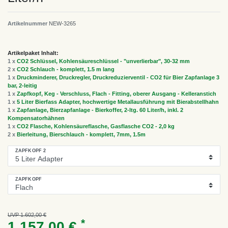
Artikelnummer
NEW-3265
Artikelpaket Inhalt:
1 x
CO2 Schlüssel, Kohlensäureschlüssel - "unverlierbar", 30-32 mm
2 x
CO2 Schlauch - komplett, 1.5 m lang
1 x
Druckminderer, Druckregler, Druckreduzierventil - CO2 für Bier Zapfanlage 3
bar, 2-leitig
1 x
Zapfkopf, Keg - Verschluss, Flach - Fitting, oberer Ausgang - Kelleranstich
1 x
5 Liter Bierfass Adapter, hochwertige Metallausführung mit Bierabstellhahn
1 x
Zapfanlage, Bierzapfanlage - Bierkoffer, 2-ltg. 60 Liter/h, inkl. 2
Kompensatorhähnen
1 x
CO2 Flasche, Kohlensäureflasche, Gasflasche CO2 - 2,0 kg
2 x
Bierleitung, Bierschlauch - komplett, 7mm, 1.5m
ZAPFKOPF 2
ZAPFKOPF
UVP 1.602,00 €
*
1.157,00 €