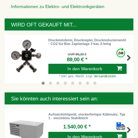
Informationen zu Elektro- und Elektronikgeräten
WIRD OFT GEKAUFT MIT...
Druckminderer, Druckregler, Druckreduzierventil
- CO2 für Bier Zapfanlage 3 bar, 2-leitig
UVP 99,30 €
89,00 € *
In den Warenkorb
*
inkl. ges. MwSt.
zzgl.
Versandkosten
Sie könnten auch interessiert sein an:
Aufsatzkühlgerät, steckerfertiger Kältesatz, Typ
1 - verzinktes Stahlblech
1.540,00 € *
In den Warenkorb