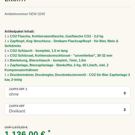
Artikelnummer
NEW-3240
Artikelpaket Inhalt:
1 x
CO2 Flasche, Kohlensäureflasche, Gasflasche CO2 - 2,0 kg
1 x
Zapfkopf, Keg Verschluss - Dreikant-Flachzapfkopf - für Bier, Wein &
Softdrinks
2 x
CO2 Schlauch - komplett, 1.5 m lang
1 x
CO2 Schlüssel, Kohlensäureschlüssel - "unverlierbar", 30-32 mm
2 x
Bierleitung, Bierschlauch - komplett, 7mm, 1.5m
1 x
Zapfanlage, Bierzapfanlage - Bierkoffer, 2-ltg. 60 Liter/h, inkl. 2
Kompensatorhähnen
1 x
Druckminderer, Druckregler, Druckreduzierventil - CO2 für Bier Zapfanlage 3
bar, 2-leitig
ZAPFKOPF 2
ZAPFKOPF
UVP 1.573,00 €
*
1.136,00 €