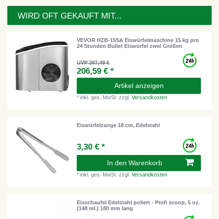
WIRD OFT GEKAUFT MIT...
VEVOR HZB-15SA Eiswürfelmaschine 15 kg pro
24 Stunden Bullet Eiswürfel zwei Größen
UVP 297,49 €
206,59 € *
Artikel anzeigen
*
inkl. ges. MwSt.
zzgl.
Versandkosten
Eiswürfelzange 18 cm, Edelstahl
3,30 € *
In den Warenkorb
*
inkl. ges. MwSt.
zzgl.
Versandkosten
Eisschaufel Edelstahl poliert - Profi scoop, 5 oz.
(148 ml.) 180 mm lang