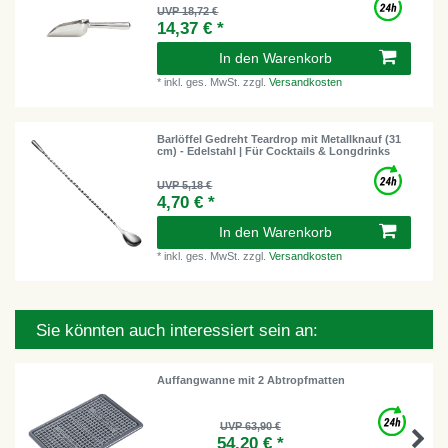
UVP 18,72 €
14,37 € *
In den Warenkorb
*
inkl. ges. MwSt.
zzgl.
Versandkosten
Barlöffel Gedreht Teardrop mit Metallknauf (31
cm) - Edelstahl | Für Cocktails & Longdrinks
UVP 5,18 €
4,70 € *
In den Warenkorb
*
inkl. ges. MwSt.
zzgl.
Versandkosten
Sie könnten auch interessiert sein an:
Auffangwanne mit 2 Abtropfmatten
UVP 63,90 €
54,20 € *