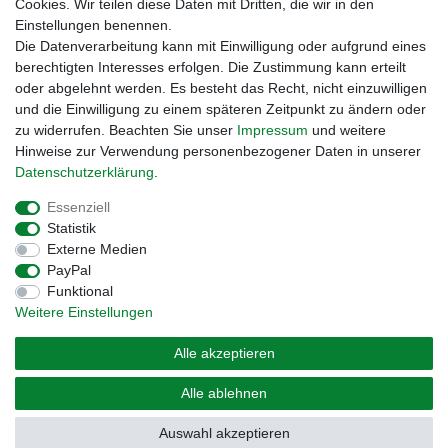
Cookies. Wir teilen diese Daten mit Dritten, die wir in den
Einstellungen benennen.
Zahlungsmöglichkeiten
Die Datenverarbeitung kann mit Einwilligung oder aufgrund eines
berechtigten Interesses erfolgen. Die Zustimmung kann erteilt
oder abgelehnt werden. Es besteht das Recht, nicht einzuwilligen
und die Einwilligung zu einem späteren Zeitpunkt zu ändern oder
zu widerrufen. Beachten Sie unser
Impressum
und weitere
Hinweise zur Verwendung personenbezogener Daten in unserer
Daten­schutz­erklärung
.
Essenziell
Statistik
Externe Medien
Impressum
Daten­schutz­erklärung
AGB
PayPal
Funktional
Weitere Einstellungen
Widerrufs­recht
Kontakt
Vertrag widerrufen
Alle akzeptieren
© Copyright 2026 | Alle Rechte vorbehalten. – Preisangaben inkl. gesetzl. MwSt. |
Alle ablehnen
Grundpreise siehe Artikeldetail | *Gilt für Lieferungen nach Deutschland!
Auswahl akzeptieren