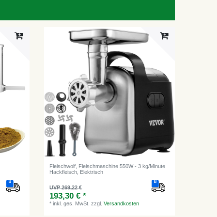
Fleischwolf, Fleischmaschine 550W - 3 kg/Minute
Hackfleisch, Elektrisch
UVP 269,22 €
193,30 € *
*
inkl. ges. MwSt.
zzgl.
Versandkosten