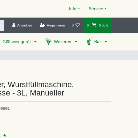
Info
Service
Anmelden
Registrieren
0
0
0,00 €
Glühweingerät
Weiteres
Bar
er, Wurstfüllmaschine,
se - 3L, Manueller
98961
*