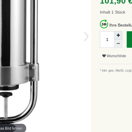
101,90 
Inhalt
1
Stück
Ihre Bestel
Wunschliste
* inkl. ges. MwSt. zzgl.
as Bild fahren