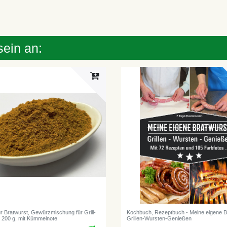
sein an:
r Bratwurst, Gewürzmischung für Grill-
Kochbuch, Rezeptbuch - Meine eigene B
, 200 g, mit Kümmelnote
Grillen-Wursten-Genießen