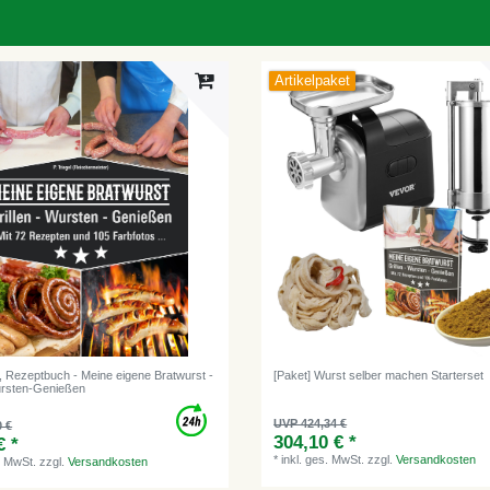
Artikelpaket
 Rezeptbuch - Meine eigene Bratwurst -
[Paket] Wurst selber machen Starterset
ursten-Genießen
UVP 424,34 €
0 €
304,10 € *
€ *
*
inkl. ges. MwSt.
zzgl.
Versandkosten
. MwSt.
zzgl.
Versandkosten