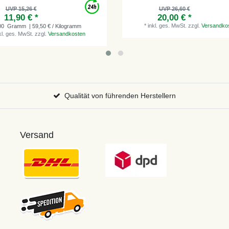
UVP 15,26 €
UVP 26,60 €
11,90 € *
20,00 € *
*
inkl. ges. MwSt.
zzgl.
Versandko
00
Gramm
| 59,50 € / Kilogramm
kl. ges. MwSt.
zzgl.
Versandkosten
Qualität von führenden Herstellern
Versand