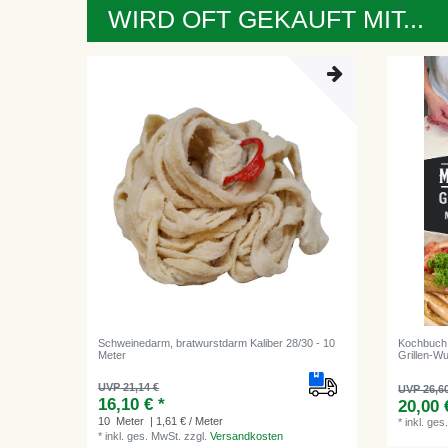
WIRD OFT GEKAUFT MIT...
Schweinedarm, bratwurstdarm Kaliber 28/30 - 10
Kochbuch,
Meter
Grillen-W
UVP 21,14 €
UVP 26,6
16,10 € *
20,00 
10
Meter
| 1,61 € / Meter
*
inkl. ges
*
inkl. ges. MwSt.
zzgl.
Versandkosten