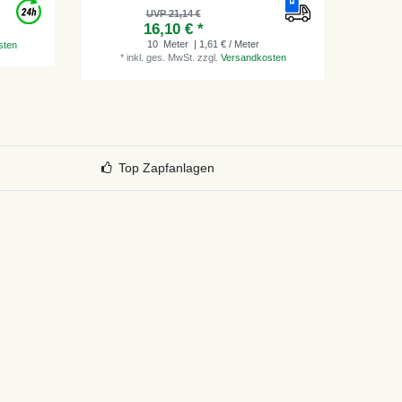
UVP 21,14 €
16,10 € *
*
i
10
Meter
| 1,61 € / Meter
sten
*
inkl. ges. MwSt.
zzgl.
Versandkosten
Top Zapfanlagen