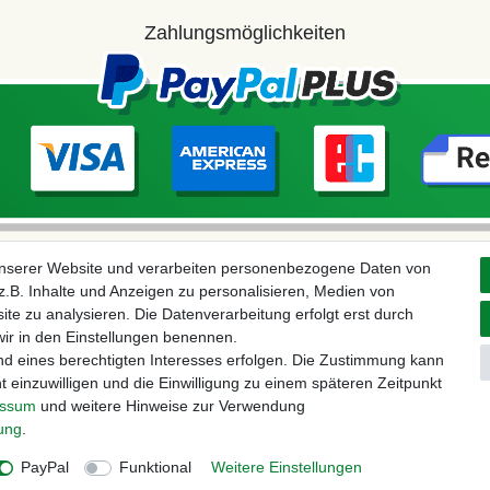
Zahlungsmöglichkeiten
unserer Website und verarbeiten personenbezogene Daten von
.B. Inhalte und Anzeigen zu personalisieren, Medien von
ite zu analysieren. Die Datenverarbeitung erfolgt erst durch
 wir in den Einstellungen benennen.
nd eines berechtigten Interesses erfolgen. Die Zustimmung kann
t einzuwilligen und die Einwilligung zu einem späteren Zeitpunkt
aten­schutz­erklärung
AGB
Widerrufs­recht
Vertrag widerru
essum
und weitere Hinweise zur Verwendung
rung
.
 vorbehalten. – Preisangaben inkl. gesetzl. MwSt. | Grundpreise siehe Artikeldetail | *Gilt fü
PayPal
Funktional
Weitere Einstellungen