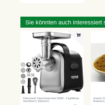
Sie könnten auch interessiert 
Fleischwolf, Fleischmaschine 550W - 3 kg/Minute
Gewürz fü
Hackfleisch, Elektrisch
Bratwurst