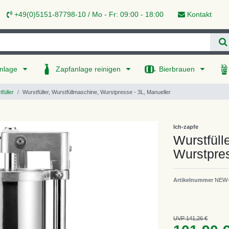
+49(0)5151-87798-10 / Mo - Fr: 09:00 - 18:00
Kontakt
nlage
Zapfanlage reinigen
Bierbrauen
füller
Wurstfüller, Wurstfüllmaschine, Wurstpresse - 3L, Manueller
Ich-zapfe
Wurstfüll
Wurstpres
Artikelnummer
NEW-
UVP 141,26 €