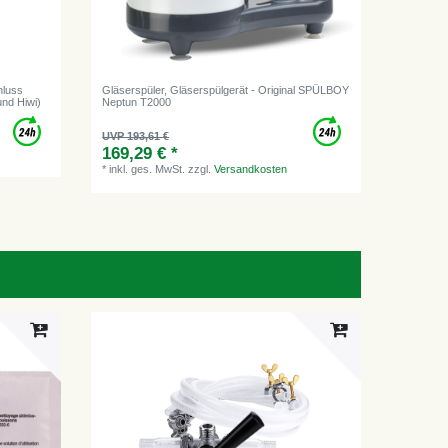
hluss
Gläserspüler, Gläserspülgerät - Original SPÜLBOY
und Hiwi)
Neptun T2000
UVP 193,61 €
169,29 € *
*
inkl. ges. MwSt.
zzgl.
Versandkosten