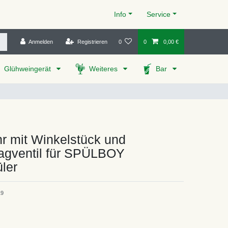
Info
Service
Anmelden
Registrieren
0
0
0,00 €
Glühweingerät
Weiteres
Bar
hr mit Winkelstück und
agventil für SPÜLBOY
ler
19