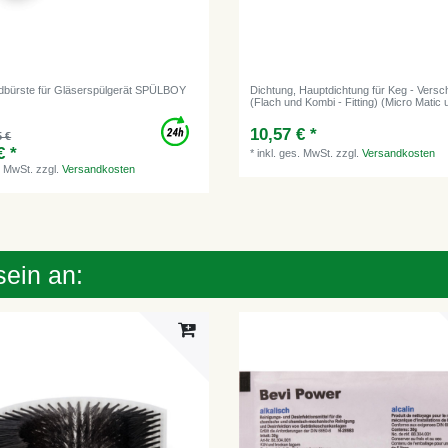
bürste für Gläserspülgerät SPÜLBOY
Dichtung, Hauptdichtung für Keg - Versc
(Flach und Kombi - Fitting) (Micro Matic 
10,57 € *
5 €
€ *
*
inkl. ges. MwSt.
zzgl.
Versandkosten
. MwSt.
zzgl.
Versandkosten
sein an: