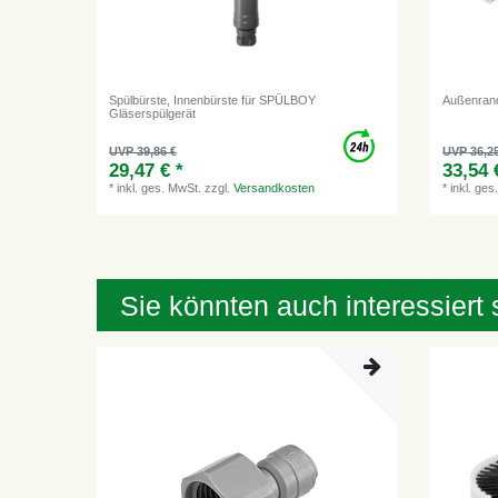
Spülbürste, Innenbürste für SPÜLBOY
Außenrand
Gläserspülgerät
UVP 39,86 €
UVP 36,2
29,47 € *
33,54 
*
inkl. ges. MwSt.
zzgl.
Versandkosten
*
inkl. ges
Sie könnten auch interessiert 