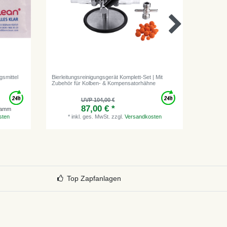
gsmittel
Bierleitungsreinigungsgerät Komplett-Set | Mit
Bierschla
Zubehör für Kolben- & Kompensatorhähne
Getränke
UVP 104,00 €
87,00 € *
gramm
sten
*
inkl. ges. MwSt.
zzgl.
Versandkosten
*
i
Top Zapfanlagen