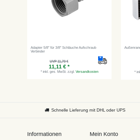
Adapter 5/8" für 3/8" Schläuche Aufschraub
Außenrand
Verbinder
UVP 11,70 €
11,11 € *
*
inkl. ges. MwSt.
zzgl.
Versandkosten
*
in
Schnelle Lieferung mit DHL oder UPS
Informationen
Mein Konto