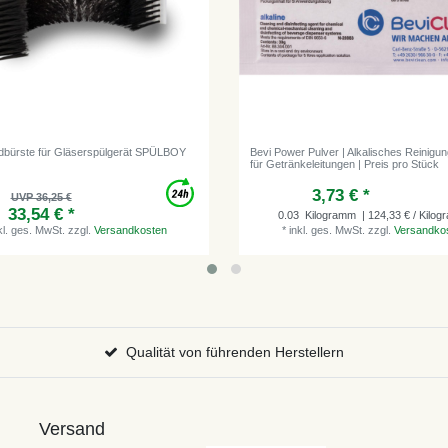
bürste für Gläserspülgerät SPÜLBOY
Bevi Power Pulver | Alkalisches Reinigun
für Getränkeleitungen | Preis pro Stück
3,73 € *
UVP 36,25 €
33,54 € *
0.03
Kilogramm
| 124,33 € / Kilo
kl. ges. MwSt.
zzgl.
Versandkosten
*
inkl. ges. MwSt.
zzgl.
Versandko
Qualität von führenden Herstellern
Versand