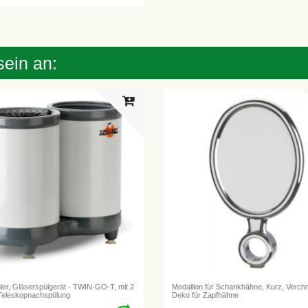
sein an:
ler, Gläserspülgerät - TWIN-GO-T, mit 2
Medallion für Schankhähne, Kurz, Verchr
r Teleskopnachspülung
Deko für Zapfhähne