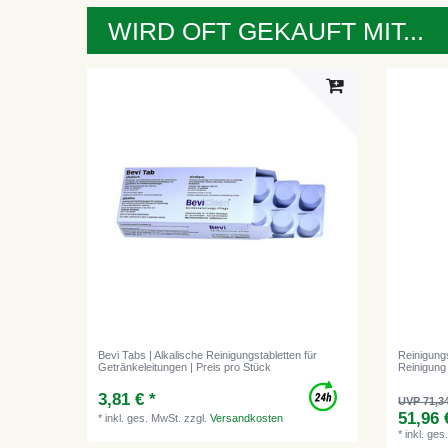
WIRD OFT GEKAUFT MIT...
Bevi Tabs | Alkalische Reinigungstabletten für
Reinigungs
Getränkeleitungen | Preis pro Stück
Reinigung
3,81 € *
UVP 71,3
51,96 
*
inkl. ges. MwSt.
zzgl.
Versandkosten
*
inkl. ges