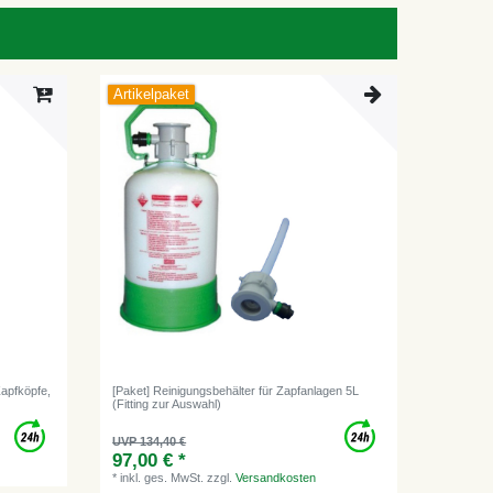
Artikelpaket
Zapfköpfe,
[Paket] Reinigungsbehälter für Zapfanlagen 5L
(Fitting zur Auswahl)
UVP 134,40 €
97,00 € *
*
inkl. ges. MwSt.
zzgl.
Versandkosten