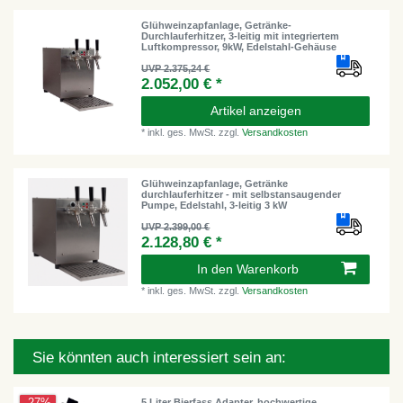
Glühweinzapfanlage, Getränke-
Durchlauferhitzer, 3-leitig mit integriertem
Luftkompressor, 9kW, Edelstahl-Gehäuse
UVP 2.375,24 €
2.052,00 € *
Artikel anzeigen
*
inkl. ges. MwSt.
zzgl.
Versandkosten
Glühweinzapfanlage, Getränke
durchlauferhitzer - mit selbstansaugender
Pumpe, Edelstahl, 3-leitig 3 kW
UVP 2.399,00 €
2.128,80 € *
In den Warenkorb
*
inkl. ges. MwSt.
zzgl.
Versandkosten
Sie könnten auch interessiert sein an:
5 Liter Bierfass Adapter, hochwertige