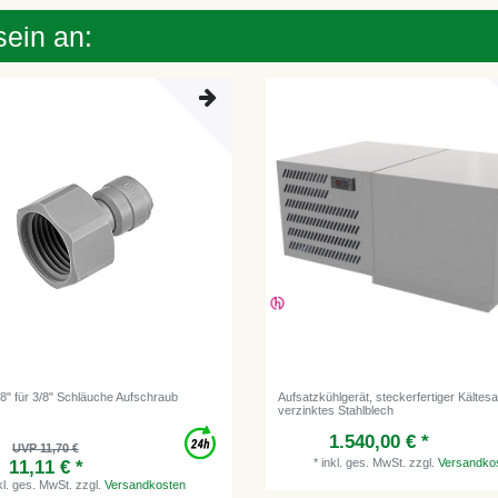
sein an:
/8" für 3/8" Schläuche Aufschraub
Aufsatzkühlgerät, steckerfertiger Kältesa
verzinktes Stahlblech
1.540,00 € *
UVP 11,70 €
*
inkl. ges. MwSt.
zzgl.
Versandko
11,11 € *
kl. ges. MwSt.
zzgl.
Versandkosten