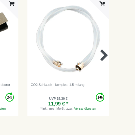
, oberer
CO2 Schlauch - komplett, 1.5 m lang
CO2 Schl
"unverlie
UVP 15,30 €
11,99 € *
sten
*
inkl. ges. MwSt.
zzgl.
Versandkosten
*
i