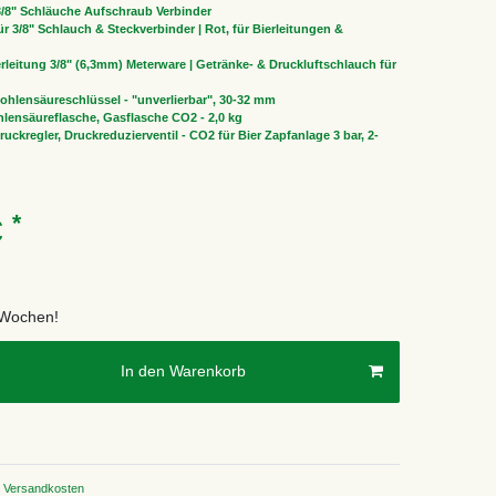
 3/8" Schläuche Aufschraub Verbinder
r 3/8" Schlauch & Steckverbinder | Rot, für Bierleitungen &
rleitung 3/8" (6,3mm) Meterware | Getränke- & Druckluftschlauch für
ohlensäureschlüssel - "unverlierbar", 30-32 mm
lensäureflasche, Gasflasche CO2 - 2,0 kg
uckregler, Druckreduzierventil - CO2 für Bier Zapfanlage 3 bar, 2-
*
€
2 Wochen!
In den Warenkorb
Versandkosten