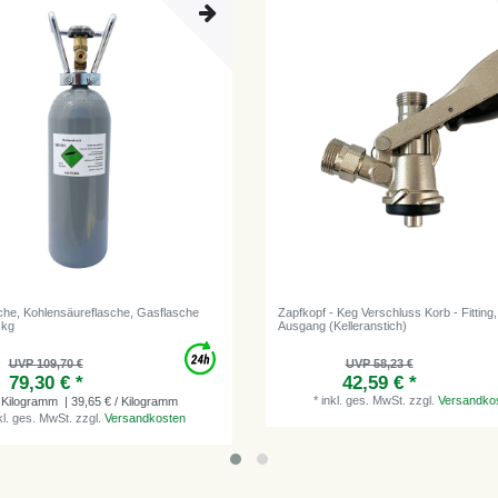
he, Kohlensäureflasche, Gasflasche
Zapfkopf - Keg Verschluss Korb - Fitting
 kg
Ausgang (Kelleranstich)
UVP 109,70 €
UVP 58,23 €
79,30 € *
42,59 € *
*
inkl. ges. MwSt.
zzgl.
Versandko
Kilogramm
| 39,65 € / Kilogramm
kl. ges. MwSt.
zzgl.
Versandkosten