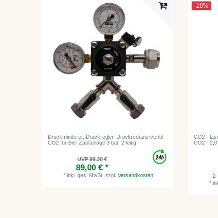
-28%
Druckminderer, Druckregler, Druckreduzierventil -
CO2 Flasc
CO2 für Bier Zapfanlage 3 bar, 2-leitig
CO2 - 2,0
UVP 99,30 €
89,00 € *
*
inkl. ges. MwSt.
zzgl.
Versandkosten
2
*
in