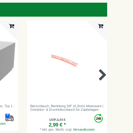
-28%
tz, Typ 1 -
Bierschlauch, Bierleitung 3/8" (6,3mm) Meterware |
CO2 Flas
Getränke- & Druckluftschlauch für Zapfanlagen
CO2 - 2,
UVP 3,44 €
sten
2,99 € *
*
inkl. ges. MwSt.
zzgl.
Versandkosten
2