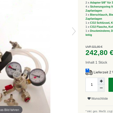
2 x
Adapter 5/8" für
4 x
Sicherungsring fü
Zapfanlagen
3 x
Bierschlauch, Bie
Zapfanlagen
1 x
CO2 Schlüssel, K
1 x
CO2 Flasche, Koh
1 x
Druckminderer, Dr
leitig
UVP 321,80 €
242,80 
Inhalt
1
Stück
Lieferzeit 
Wunschliste
as Bild fahren
* inkl. ges. MwSt. zzgl.