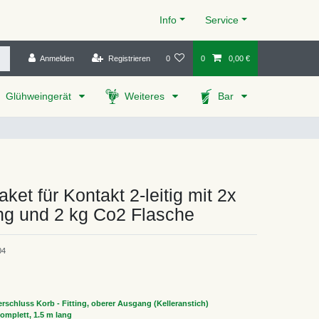
Info
Service
Anmelden
Registrieren
0
0
0,00 €
Glühweingerät
Weiteres
Bar
ket für Kontakt 2-leitig mit 2x
ing und 2 kg Co2 Flasche
04
rschluss Korb - Fitting, oberer Ausgang (Kelleranstich)
omplett, 1.5 m lang