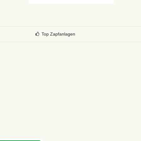
*
i
Top Zapfanlagen