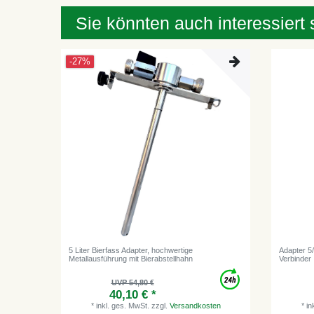
Sie könnten auch interessiert 
-27%
5 Liter Bierfass Adapter, hochwertige
Adapter 5
Metallausführung mit Bierabstellhahn
Verbinder
UVP 54,80 €
40,10 € *
*
inkl. ges. MwSt.
zzgl.
Versandkosten
*
in