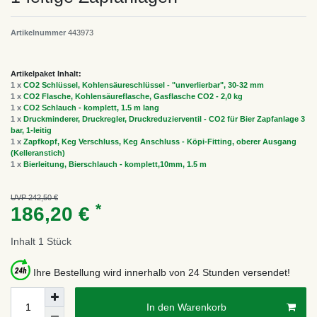
Artikelnummer
443973
Artikelpaket Inhalt:
1 x
CO2 Schlüssel, Kohlensäureschlüssel - "unverlierbar", 30-32 mm
1 x
CO2 Flasche, Kohlensäureflasche, Gasflasche CO2 - 2,0 kg
1 x
CO2 Schlauch - komplett, 1.5 m lang
1 x
Druckminderer, Druckregler, Druckreduzierventil - CO2 für Bier Zapfanlage 3
bar, 1-leitig
1 x
Zapfkopf, Keg Verschluss, Keg Anschluss - Köpi-Fitting, oberer Ausgang
(Kelleranstich)
1 x
Bierleitung, Bierschlauch - komplett,10mm, 1.5 m
UVP 242,50 €
*
186,20 €
Inhalt
1
Stück
Ihre Bestellung wird innerhalb von 24 Stunden versendet!
In den Warenkorb