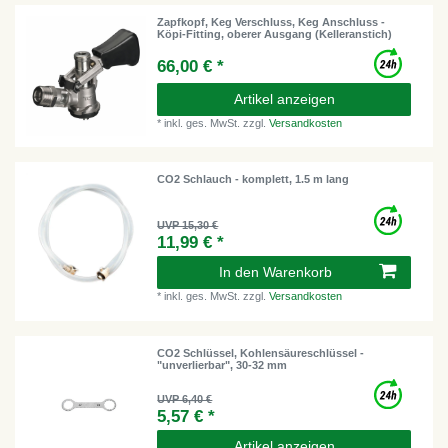
Zapfkopf, Keg Verschluss, Keg Anschluss -
Köpi-Fitting, oberer Ausgang (Kelleranstich)
66,00 € *
Artikel anzeigen
*
inkl. ges. MwSt.
zzgl.
Versandkosten
CO2 Schlauch - komplett, 1.5 m lang
UVP 15,30 €
11,99 € *
In den Warenkorb
*
inkl. ges. MwSt.
zzgl.
Versandkosten
CO2 Schlüssel, Kohlensäureschlüssel -
"unverlierbar", 30-32 mm
UVP 6,40 €
5,57 € *
Artikel anzeigen