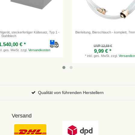
lgerät, steckerfertiger Kältesatz, Typ 1 -
Bierleitung, Bierschlauch - komplett, 7m
 Stahlblech
1.540,00 € *
UVP 12,59 €
kl. ges. MwSt.
zzgl.
Versandkosten
9,99 € *
*
inkl. ges. MwSt.
zzgl.
Versandko
Qualität von führenden Herstellern
Versand