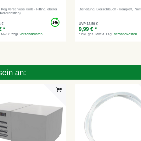
 Keg Verschluss Korb - Fitting, oberer
Bierleitung, Bierschlauch - komplett, 7m
Kelleranstich)
3 €
UVP 12,59 €
€ *
9,99 € *
. MwSt.
zzgl.
Versandkosten
*
inkl. ges. MwSt.
zzgl.
Versandkosten
sein an: