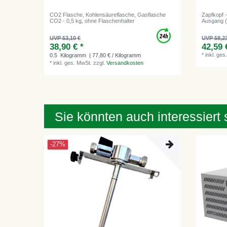
CO2 Flasche, Kohlensäureflasche, Gasflasche
Zapfkopf -
CO2 - 0,5 kg, ohne Flaschenhalter
Ausgang (
UVP 53,10 €
UVP 58,2
38,90 € *
42,59 
*
inkl. ges
0.5
Kilogramm
| 77,80 € / Kilogramm
*
inkl. ges. MwSt.
zzgl.
Versandkosten
Sie könnten auch interessiert 
-27%