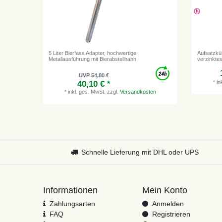
5 Liter Bierfass Adapter, hochwertige
Aufsatzküh
Metallausführung mit Bierabstellhahn
verzinktes
UVP 54,80 €
*
in
40,10 € *
*
inkl. ges. MwSt.
zzgl.
Versandkosten
Schnelle Lieferung mit DHL oder UPS
Informationen
Mein Konto
Zahlungsarten
Anmelden
FAQ
Registrieren