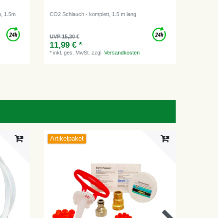
m, 1.5m
CO2 Schlauch - komplett, 1.5 m lang
UVP 15,30 €
11,99 € *
*
inkl. ges. MwSt.
zzgl.
Versandkosten
Artikelpaket