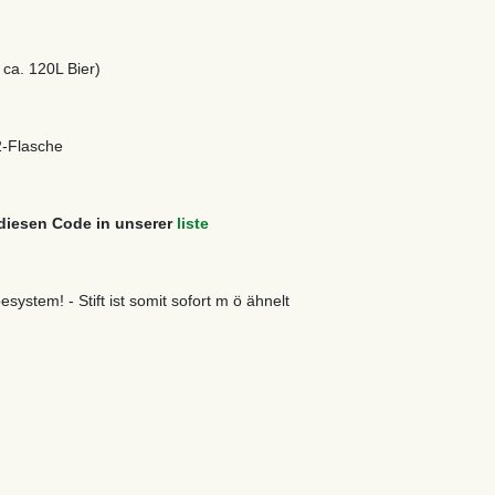
 ca. 120L Bier)
2-Flasche
h diesen Code in unserer
liste
stem! - Stift ist somit sofort m ö ähnelt