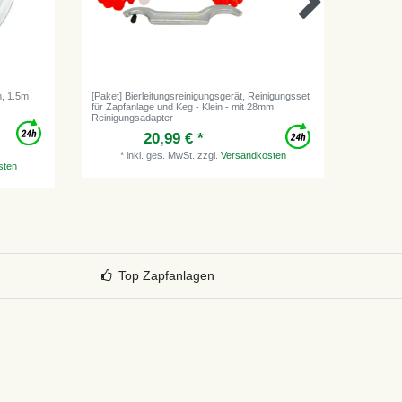
m, 1.5m
[Paket] Bierleitungsreinigungsgerät, Reinigungsset
CO2 Flas
für Zapfanlage und Keg - Klein - mit 28mm
CO2 - 0,
Reinigungsadapter
20,99 € *
*
inkl. ges. MwSt.
zzgl.
Versandkosten
sten
0.
*
i
Top Zapfanlagen