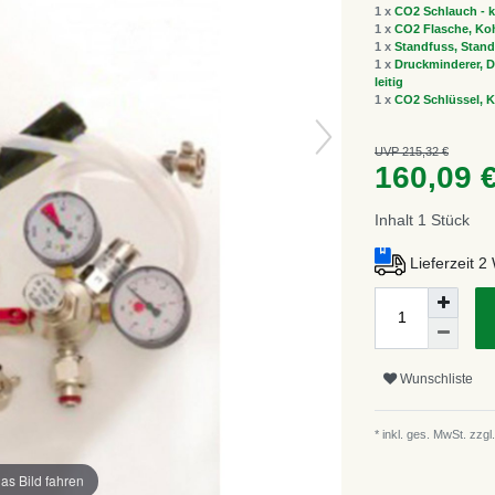
1 x
CO2 Schlauch - k
1 x
CO2 Flasche, Koh
1 x
Standfuss, Stand
1 x
Druckminderer, Dr
leitig
1 x
CO2 Schlüssel, K
UVP 215,32 €
160,09 
Inhalt
1
Stück
Lieferzeit 
Wunschliste
* inkl. ges. MwSt. zzgl.
as Bild fahren