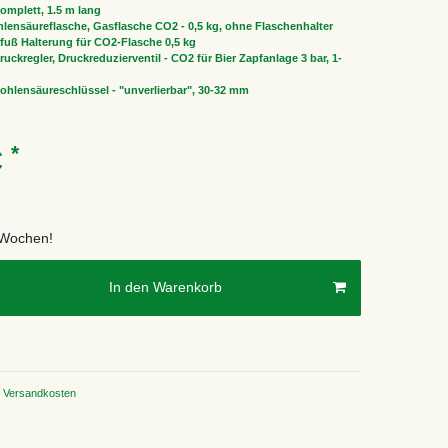
omplett, 1.5 m lang
lensäureflasche, Gasflasche CO2 - 0,5 kg, ohne Flaschenhalter
fuß Halterung für CO2-Flasche 0,5 kg
uckregler, Druckreduzierventil - CO2 für Bier Zapfanlage 3 bar, 1-
ohlensäureschlüssel - "unverlierbar", 30-32 mm
*
€
2 Wochen!
In den Warenkorb
Versandkosten