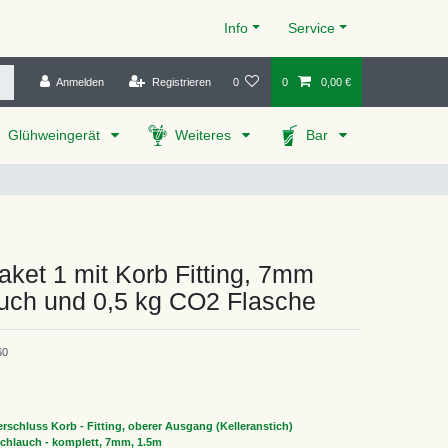
Info
Service
Anmelden
Registrieren
0
0
0,00 €
Glühweingerät
Weiteres
Bar
ket 1 mit Korb Fitting, 7mm
auch und 0,5 kg CO2 Flasche
60
rschluss Korb - Fitting, oberer Ausgang (Kelleranstich)
rschlauch - komplett, 7mm, 1.5m