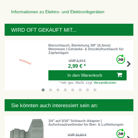
Informationen zu Elektro- und Elektronikgeräten
WIRD OFT GEKAUFT MIT...
Bierschlauch, Bierleitung 3/8" (6,3mm)
Meterware | Getränke- & Druckluftschlauch für
Zapfanlagen
UVP 3,44 €
2,99 € *
In den Warenkorb
*
inkl. ges. MwSt.
zzgl.
Versandkosten
Sie könnten auch interessiert sein an:
3/4" auf 5/16" Schlauch-Adapter |
Aufschraubverbinder für Bier- & Luftleitungen
UVP 10,63 €