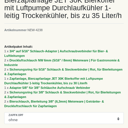
Bierzapfanlage JET 30K Bierkoffer
mit Luftpumpe Durchlaufkühler 1-
leitig Trockenkühler, bis zu 35 Liter/h
Artikelnummer
NEW-4238
Artikelpaket Inhalt:
1 x
3/4" auf 5/16" Schlauch-Adapter | Aufschraubverbinder für Bier- &
Luftleitungen
2 x
Druckluftschlauch NW 6mm (5/16" / 8mm) Meterware | Für Gastronomie &
Industrie
2 x
Sicherungsring für 5/16" Schlauch & Steckverbinder | Rot, für Bierleitungen
& Zapfanlagen
1 x
Zapfanlage, Bierzapfanlage JET 30K Bierkoffer mit Luftpumpe
Durchlaufkühler 1-leitig Trockenkühler, bis zu 30 Liter/h
1 x
Adapter 5/8" für 3/8" Schläuche Aufschraub Verbinder
2 x
Sicherungsring für 3/8" Schlauch & Steckverbinder | Rot, für Bierleitungen
& Zapfanlagen
2 x
Bierschlauch, Bierleitung 3/8" (6,3mm) Meterware | Getränke- &
Druckluftschlauch für Zapfanlagen
ZAPFKOPF