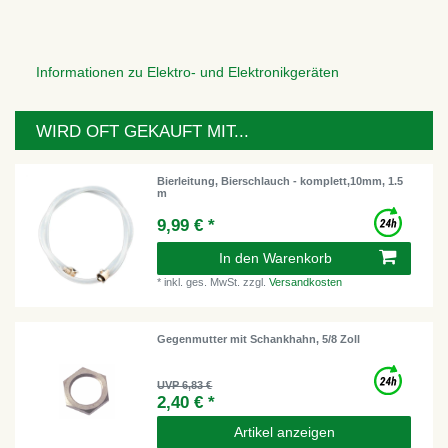
Informationen zu Elektro- und Elektronikgeräten
WIRD OFT GEKAUFT MIT...
Bierleitung, Bierschlauch - komplett,10mm, 1.5
m
9,99 € *
In den Warenkorb
*
inkl. ges. MwSt.
zzgl.
Versandkosten
Gegenmutter mit Schankhahn, 5/8 Zoll
UVP 6,83 €
2,40 € *
Artikel anzeigen