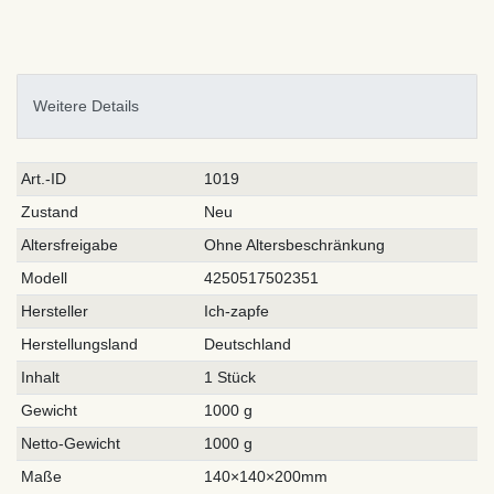
Weitere Details
Technisches
Wert
Art.-ID
1019
Merkmal
Zustand
Neu
Altersfreigabe
Ohne Altersbeschränkung
Modell
4250517502351
Hersteller
Ich-zapfe
Herstellungsland
Deutschland
Inhalt
1 Stück
Gewicht
1000 g
Netto-Gewicht
1000 g
Maße
140×140×200mm