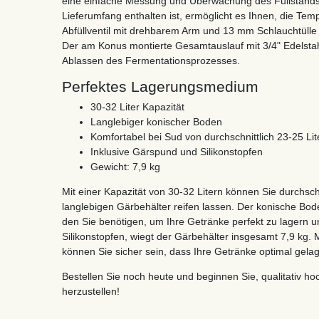
eine einfache Messung und Überwachung des Füllstands.
Lieferumfang enthalten ist, ermöglicht es Ihnen, die Te
Abfüllventil mit drehbarem Arm und 13 mm Schlauchtülle e
Der am Konus montierte Gesamtauslauf mit 3/4" Edelstahl
Ablassen des Fermentationsprozesses.
Perfektes Lagerungsmedium
30-32 Liter Kapazität
Langlebiger konischer Boden
Komfortabel bei Sud von durchschnittlich 23-25 Lit
Inklusive Gärspund und Silikonstopfen
Gewicht: 7,9 kg
Mit einer Kapazität von 30-32 Litern können Sie durchschn
langlebigen Gärbehälter reifen lassen. Der konische Bod
den Sie benötigen, um Ihre Getränke perfekt zu lagern u
Silikonstopfen, wiegt der Gärbehälter insgesamt 7,9 kg. 
können Sie sicher sein, dass Ihre Getränke optimal gela
Bestellen Sie noch heute und beginnen Sie, qualitativ h
herzustellen!