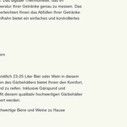
 Das digitale Thermometer, das im
mperatur Ihrer Getränke genau zu messen. Das
rleichtert Ihnen das Abfüllen Ihrer Getränke.
hahn bietet ein einfaches und kontrolliertes
ern
ittlich 23-25 Liter Bier oder Wein in diesem
en des Gärbehälters bietet Ihnen den Komfort,
nd zu reifen. Inklusive Gärspund und
Mit diesem qualitativ hochwertigen Gärbehälter
gert werden.
ochwertige Biere und Weine zu Hause