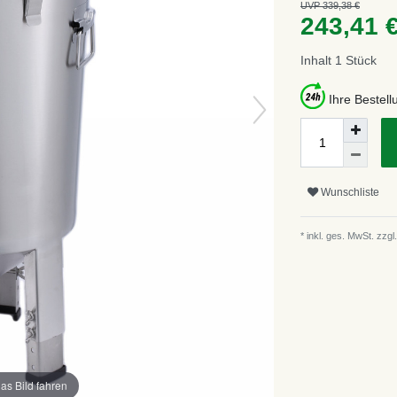
UVP 339,38 €
243,41 
Inhalt
1
Stück
Ihre Bestel
Wunschliste
* inkl. ges. MwSt. zzgl.
as Bild fahren