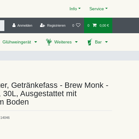
Info
Service
Anmelden
Registrieren
0
0
0,00 €
Glühweingerät
Weiteres
Bar
er, Getränkefass - Brew Monk -
, 30L, Ausgestattet mit
m Boden
14046