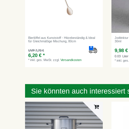
Bierlöffel aus Kunststoff - Hitzebeständig & Ideal
Jodtinktu
für Gleichmäßige Mischung, 80cm
30ml
9,98 €
UVP 7,70 €
6,20 € *
0.03
Liter
*
inkl. ges. MwSt.
zzgl.
Versandkosten
*
inkl. ges
Sie könnten auch interessiert 