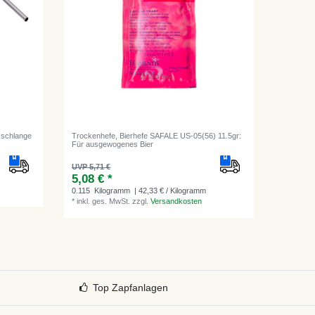
sschlange
Trockenhefe, Bierhefe SAFALE US-05(56) 11.5gr:
Für ausgewogenes Bier
UVP 5,71 €
5,08 € *
0.115
Kilogramm
| 42,33 € / Kilogramm
*
inkl. ges. MwSt.
zzgl.
Versandkosten
Top Zapfanlagen