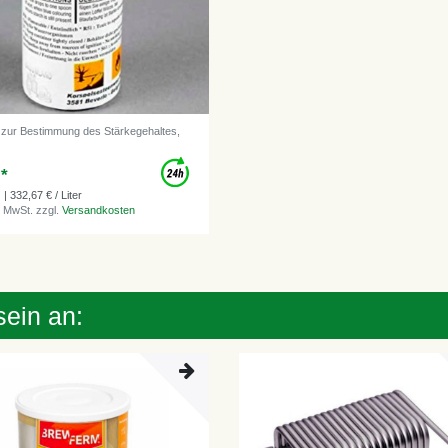
r zur Bestimmung des Stärkegehaltes,
 *
| 332,67 € / Liter
. MwSt.
zzgl.
Versandkosten
sein an: