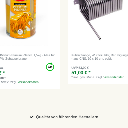
ierkit Premium Pilsner, 1,5kg - Alles für
Kühlschlange, Würzekühler, Beruhigung
 Pils Zuhause brauen
- aus CNS, 10 x 10 cm, eckig
UVP 53,00 €
0 €
51,00 € *
€ *
*
inkl. ges. MwSt.
zzgl.
Versandkosten
ramm
. MwSt.
zzgl.
Versandkosten
Qualität von führenden Herstellern