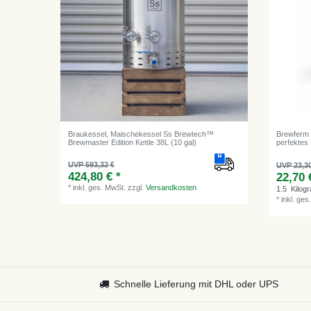
Braukessel, Maischekessel Ss Brewtech™
Brewferm B
Brewmaster Edition Kettle 38L (10 gal)
perfektes
UVP 593,32 €
UVP 23,3
424,80 € *
22,70 
*
inkl. ges. MwSt.
zzgl.
Versandkosten
1.5
Kilog
*
inkl. ges
Schnelle Lieferung mit DHL oder UPS