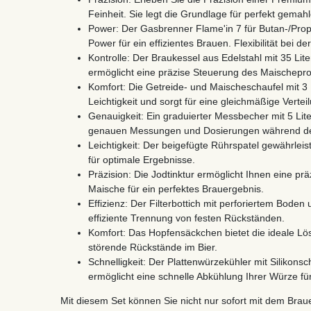
Feinheit. Sie legt die Grundlage für perfekt gemah
Power: Der Gasbrenner Flame'in 7 für Butan-/Prop
Power für ein effizientes Brauen. Flexibilität bei de
Kontrolle: Der Braukessel aus Edelstahl mit 35 
ermöglicht eine präzise Steuerung des Maischepr
Komfort: Die Getreide- und Maischeschaufel mit 3
Leichtigkeit und sorgt für eine gleichmäßige Vertei
Genauigkeit: Ein graduierter Messbecher mit 5 Lit
genauen Messungen und Dosierungen während de
Leichtigkeit: Der beigefügte Rührspatel gewährle
für optimale Ergebnisse.
Präzision: Die Jodtinktur ermöglicht Ihnen eine pr
Maische für ein perfektes Brauergebnis.
Effizienz: Der Filterbottich mit perforiertem Bode
effiziente Trennung von festen Rückständen.
Komfort: Das Hopfensäckchen bietet die ideale L
störende Rückstände im Bier.
Schnelligkeit: Der Plattenwürzekühler mit Silikon
ermöglicht eine schnelle Abkühlung Ihrer Würze fü
Mit diesem Set können Sie nicht nur sofort mit dem Bra