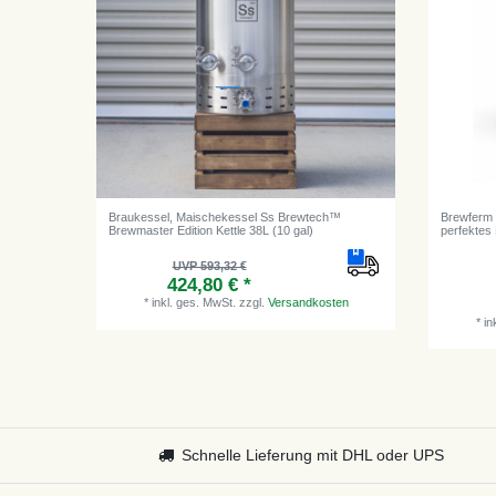
Braukessel, Maischekessel Ss Brewtech™
Brewferm B
Brewmaster Edition Kettle 38L (10 gal)
perfektes
UVP 593,32 €
424,80 € *
*
inkl. ges. MwSt.
zzgl.
Versandkosten
*
in
Schnelle Lieferung mit DHL oder UPS