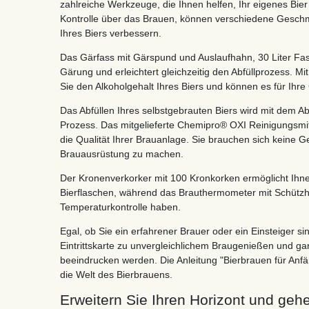
zahlreiche Werkzeuge, die Ihnen helfen, Ihr eigenes Bie
Kontrolle über das Brauen, können verschiedene Geschm
Ihres Biers verbessern.
Das Gärfass mit Gärspund und Auslaufhahn, 30 Liter Fas
Gärung und erleichtert gleichzeitig den Abfüllprozess. M
Sie den Alkoholgehalt Ihres Biers und können es für I
Das Abfüllen Ihres selbstgebrauten Biers wird mit dem 
Prozess. Das mitgelieferte Chemipro® OXI Reinigungsmitt
die Qualität Ihrer Brauanlage. Sie brauchen sich keine 
Brauausrüstung zu machen.
Der Kronenverkorker mit 100 Kronkorken ermöglicht Ihnen
Bierflaschen, während das Brauthermometer mit Schützhüll
Temperaturkontrolle haben.
Egal, ob Sie ein erfahrener Brauer oder ein Einsteiger s
Eintrittskarte zu unvergleichlichem Braugenießen und gara
beeindrucken werden. Die Anleitung "Bierbrauen für Anfäng
die Welt des Bierbrauens.
Erweitern Sie Ihren Horizont und ge