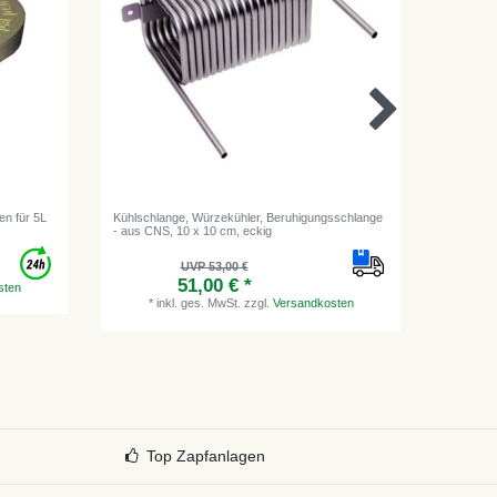
en für 5L
Kühlschlange, Würzekühler, Beruhigungsschlange
Schankhah
- aus CNS, 10 x 10 cm, eckig
Geschmac
Bierzapf
UVP 53,00 €
51,00 € *
sten
*
inkl. ges. MwSt.
zzgl.
Versandkosten
*
i
Top Zapfanlagen