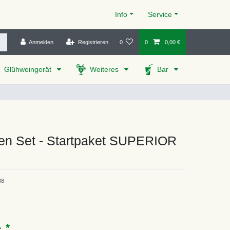
Info
Service
Anmelden
Registrieren
0
0
0,00 €
Glühweingerät
Weiteres
Bar
uen Set - Startpaket SUPERIOR
88
*