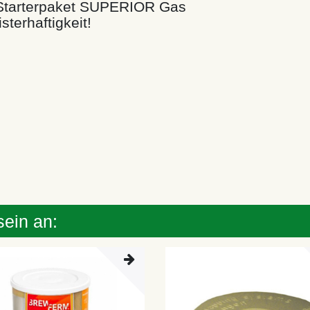
hr Starterpaket SUPERIOR Gas
sterhaftigkeit!
sein an: