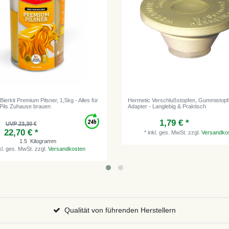
ierkit Premium Pilsner, 1,5kg - Alles für
Hermetic Verschlußstopfen, Gummistopf
 Pils Zuhause brauen
Adapter - Langlebig & Praktisch
1,79 € *
UVP 23,30 €
22,70 € *
*
inkl. ges. MwSt.
zzgl.
Versandko
1.5
Kilogramm
kl. ges. MwSt.
zzgl.
Versandkosten
Qualität von führenden Herstellern