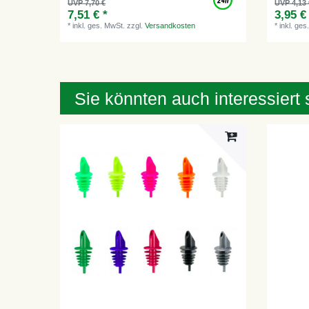
UVP 7,70 €
UVP 4,13 
7,51 € *
3,95 €
*
inkl. ges. MwSt.
zzgl.
Versandkosten
*
inkl. ges
Sie könnten auch interessiert 