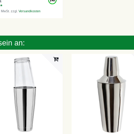
€
 *
. MwSt.
zzgl.
Versandkosten
sein an: