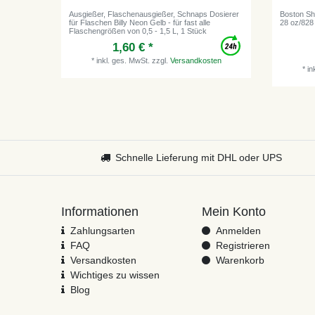
Ausgießer, Flaschenausgießer, Schnaps Dosierer
Boston Sha
für Flaschen Billy Neon Gelb - für fast alle
28 oz/828
Flaschengrößen von 0,5 - 1,5 L, 1 Stück
1,60 € *
*
inkl. ges. MwSt.
zzgl.
Versandkosten
*
in
Schnelle Lieferung mit DHL oder UPS
Informationen
Mein Konto
Zahlungsarten
Anmelden
FAQ
Registrieren
Versandkosten
Warenkorb
Wichtiges zu wissen
Blog