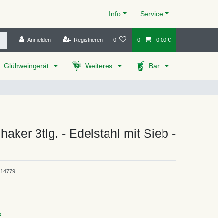
Info
Service
Anmelden
Registrieren
0
0
0,00 €
Glühweingerät
Weiteres
Bar
haker 3tlg. - Edelstahl mit Sieb -
14779
*