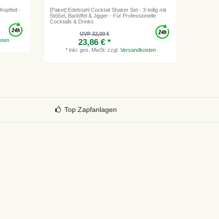
opfteil -
[Paket] Edelstahl Cocktail Shaker Set - 3-teilig mit
Jigger, C
Stößel, Barlöffel & Jigger - Für Professionelle
30/50ml
Cocktails & Drinks
UVP 32,00 €
sten
23,86 € *
*
i
*
inkl. ges. MwSt.
zzgl.
Versandkosten
Top Zapfanlagen