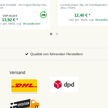
ker Komplett - mit Original Mixing-Glas,
Cocktail shaker 3tlg. mit Innenliegendem K
 ml
28oz.=750ml.
12,40 € *
UVP 16,10 €
13,92 € *
*
inkl. ges. MwSt.
zzgl.
Versandko
kl. ges. MwSt.
zzgl.
Versandkosten
Qualität von führenden Herstellern
Versand